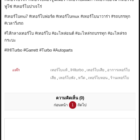
ฟูโซ่
#เทอร์โบปาเจโร่
#เทอร์โบmu7
#เทอร์โบฟอร์ด
#เทอร์โบmux
#เทอร์โบนาวาร่า
#รถบรรทุก
#เวลาวิ่งรถ
#ไส้กลางเทอร์โบ
#เทอร์โบ
#อะไหล่ยนต์
#อะไหล่รถบรรทุก
#อะไหล่รถ
กระบะ
#IHITurbo
#Garrett
#Turbo
#Autoparts
แท๊ก
เทอร์โบแท้
,
IHIturbo
,
เทอร์โบเสีย
,
อาการเทอร์โบ
เสีย
,
เทอร์โบพัง
,
หวีด
,
เทอร์โบหอน
,
ร้านเทอร์โบ
ความคิดเห็น
(0)
ก่อนหน้า
1
ถัดไป