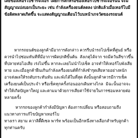
เสียของเทอร์โบชาร์จเจอร์ โดยการสึกหรอของเทอร์โบชาร์จเจอร์นั้น จะมี
สัญญาณบ่งบอกเป็นระยะ เช่น กำลังเครื่องยนต์ลดลง ปกติแล้วเมื่อเทอร์โบมี
ข้อผิดพลาดเกิดขึ้น จะแสดงสัญญาณเตือนไว้บนหน้าเกจวัดของรถยนต์
หากรถยนต์ของลูกค้ามีอาการดังกล่าว ควรรีบนำรถไปเช็คที่ศูนย์ หรือ
ควรนำไปซ่อมทันทีที่มีอาการผิดปกติขั้นต้น สังเกตุได้จาก รถมีควันสีขาวขึ้น
ที่ปลายท่อไอเสีย เร่งไม่ขึ้น หากละเลยไม่นำไปเช็ค อาจทำให้เทอร์โบพังเสีย
หาย และเมื่อลูกค้าฝืนเกินกำลังเครื่องยนต์ที่กำลังชำรุดเสียหายอย่างหนัก
อาจส่งผลให้รถดับกระทันหัน และพังได้ในที่สุด ดังนั้นลูกค้าควรมีการเช็ค
เครื่องยนต์เป็นประจำ หรือเช็คทุกครั้งก่อนออกเดินทางไกล มิฉะนั้นอาจจะ
ทำให้เกิดปัญหาใหญ่ และตามมาด้วยการเสียค่าใช้จ่ายในการซ่อมหลายต่อ
หลายครั้ง
หากรถของลูกค้ากำลังมีปัญหา ต้องการเปลี่ยน หรือสอบถามถึง
แนวทางการแก้ไขปํญหาเทอร์โบ
ทางเรา สยาม ควาลิตี้ดีเซล พาร์ท พร้อมเป็นอีกหนึ่งทางเลือกสำหรับลูกค้า
ทุกท่านครับ