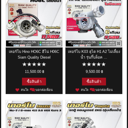
เทอร์โบ Hino HO6C ฮีโน่ H06C
เทอร์โบ K03 ฮุได H1 A2 ไม่เลี้ยง
Siam Quality Diesel
น้ำ รุ่นกิ๊บล็อค ...
11,500.00 ฿
9,500.00 ฿
ซื้อสินค้า
ซื้อสินค้า
สนใจ
บอกต่อเพื่อน
สนใจ
บอกต่อเพื่อน