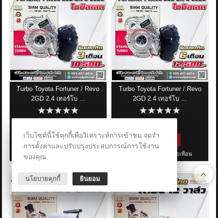
Turbo Toyota Fortuner / Revo
Turbo Toyota Fortuner / Revo
2GD 2.4 เทอร์โบ ...
2GD 2.4 เทอร์โบ ...
10,500.00 ฿
12,500.00 ฿
เว็บไซต์นี้ใช้คุกกี้เพื่อวิเคราะห์การเข้าชม จดจำ
ซื้อสินค้า
ซื้อสินค้า
การตั้งค่าและปรับปรุงประสบการณ์การใช้งาน
สนใจ
บอกต่อเพื่อน
สนใจ
บอกต่อเพื่อน
ของคุณ
นโยบายคุกกี้
ยินยอม