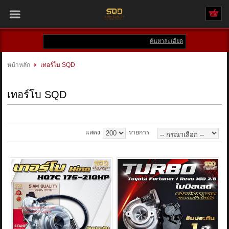
ค้นหาละเอียด
เข้าสู่ระบบ
สมัครสมาชิก
หน้าหลัก
เทอร์โบ SQD
สินค้าที่สนใจ
( 0 )
เทอร์โบ SQD
หน้าหลัก
สินค้า
แสดง
รายการ
แบรนด์
บัญชีผู้ใช้
ติดต่อเรา