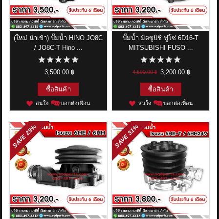
ข่าวสาร
รีวิวลูกค้า
(ใหม่ นำเข้า) ปั๊มน้ำ HINO JO8C
ปั๊มน้ำ มิตซูบิชิ ฟูโซ่ 6D16-T
/ JO8C-T Hino ...
MITSUBISHI FUSO ...
รีวิวลูกค้า2
3,500.00 ฿
3,200.00 ฿
4,500.00 ฿
RETURN AND REFUND POLICY
ซื้อสินค้า
ซื้อสินค้า
สนใจ
บอกต่อเพื่อน
สนใจ
บอกต่อเพื่อน
29%
31%
SAVE
SAVE