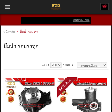
ค้นหาละเอียด
เข้าสู่ระบบ
สมัครสมาชิก
หน้าหลัก
ปั๊มน้ำ รถบรรทุก
สินค้าที่สนใจ
( 0 )
ปั๊มน้ำ รถบรรทุก
หน้าหลัก
สินค้า
แสดง
รายการ
แบรนด์
29%
SAVE
บัญชีผู้ใช้
ติดต่อเรา