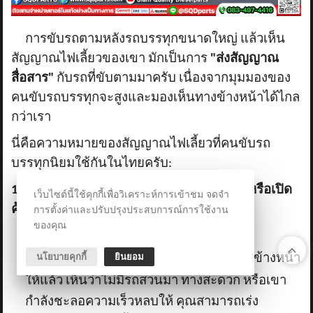
การขับรถตามหลังรถบรรทุกขนาดใหญ่ แล้วเห็น
สัญญาณไฟเลี้ยวของเขา มักเป็นการ
"ส่งสัญญาณ
สื่อสาร"
กับรถที่ขับตามมาครับ เนื่องจากมุมมองของ
คนขับรถบรรทุกจะสูงและมองเห็นทางข้างหน้าได้ไกล
กว่าเรา
นี่คือความหมายของสัญญาณไฟเลี้ยวที่คนขับรถ
บรรทุกนิยมใช้กันในไทยครับ:
1. เปิดไฟเลี้ยว "ซ้าย" (เปิดแป๊บเดียวแล้วดับ หรือเปิด
เว็บไซต์นี้ใช้คุกกี้เพื่อวิเคราะห์การเข้าชม จดจำ
ค้างไว้)
การตั้งค่าและปรับปรุงประสบการณ์การใช้งาน
ของคุณ
ความหมาย:
"ข้างหน้าว่าง แซงได้เลย"
นโยบายคุกกี้
ยินยอม
คำอธิบาย:
คนขับรถบรรทุกช่วยมองทางข้างหน้า
ให้แล้ว เห็นว่าไม่มีรถสวนมา ทางสะดวก หรือเขา
กำลังชะลอความเร็วหลบให้ คุณสามารถเร่ง