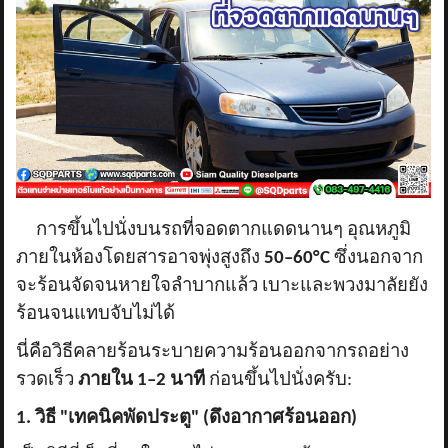
ข่าวสาร
รีวิวลูกค้า
รีวิวลูกค้า2
RETURN AND REFUND POLICY
การขึ้นไปนั่งบนรถที่จอดตากแดดนานๆ อุณหภูมิ
ภายในห้องโดยสารอาจพุ่งสูงถึง
50–60°C
ซึ่งนอกจาก
จะร้อนจัดจนหายใจลำบากแล้ว เบาะและพวงมาลัยยัง
ร้อนจนแทบจับไม่ได้
นี่คือวิธีคลายร้อนระบายความร้อนออกจากรถอย่าง
รวดเร็ว
ภายใน
1–2 นาที
ก่อนขึ้นไปนั่งครับ:
1. วิธี "เทคนิคพัดประตู" (ดึงอากาศร้อนออก)