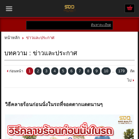
ค้นหาละเอียด
เข้าสู่ระบบ
สมัครสมาชิก
หน้าหลัก
ข่าวและประกาศ
สินค้าที่สนใจ
( 0 )
บทความ : ข่าวและประกาศ
หน้าหลัก
..
ก่อนหน้า
1
2
3
4
5
6
7
8
9
10
179
ถัด
สินค้า
ไป
แบรนด์
วิธีคลายร้อนก่อนนั่งในรถที่จอดตากแดดนานๆ
บัญชีผู้ใช้
ติดต่อเรา