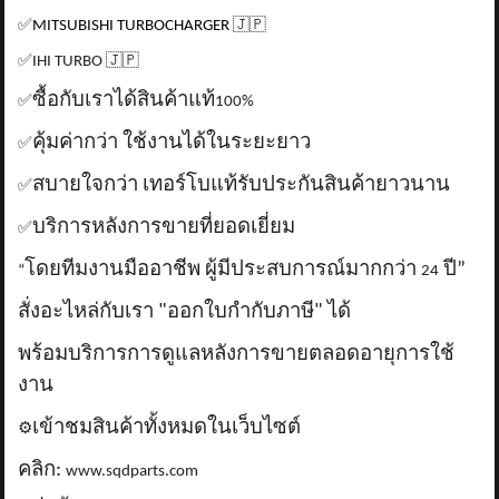
✅
MITSUBISHI TURBOCHARGER
🇯🇵
✅
IHI TURBO
🇯🇵
ซื้อกับเราได้สินค้าแท้
✅
100%
คุ้มค่ากว่า ใช้งานได้ในระยะยาว
✅
สบายใจกว่า เทอร์โบแท้รับประกันสินค้ายาวนาน
✅
บริการหลังการขายที่ยอดเยี่ยม
✅
โดยทีมงานมืออาชีพ ผู้มีประสบการณ์มากกว่า
ปี”
“
24
สั่งอะไหล่กับเรา "ออกใบกำกับภาษี" ได้
พร้อมบริการการดูแลหลังการขายตลอดอายุการใช้
งาน
เข้าชมสินค้าทั้งหมดในเว็บไซต์
⚙️
คลิก:
www.sqdparts.com