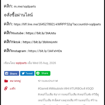
คลิก:
m.me/sqdparts
สั่งซื้อผ่านไลน์
⚙️
คลิก:
https://liff.line.me/1645278921-kWRPP32q/?accountId=sqdparts
คลิก
Youtube : https://bit.ly/3IAJstu
คลิก
Tiktok : https://bit.ly/3bXmLmN
คลิก
Instagram :
https://bit.ly/3AFxMDx
เขียนโดย
sqdparts
เมื่อ
Wed 05 Aug, 2026
หมวดหมู่
ข่าวและประกาศ
แท๊ก:
#Garrett #Mitsubishi #IHI #TURBOแท้ #SQD
#เทอร์โบเสีย #อาการเทอร์โบเสีย #เทอร์โบพัง #วิธีดู
เทอร์โบเสีย #เช็คสาเหตุรถเสีย #ร้านเทอร์โบ #ร้าน