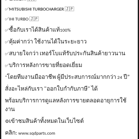
✅
MITSUBISHI TURBOCHARGER
🇯🇵
✅
IHI TURBO
🇯🇵
ซื้อกับเราได้สินค้าแท้
✅
100%
คุ้มค่ากว่า ใช้งานได้ในระยะยาว
✅
สบายใจกว่า เทอร์โบแท้รับประกันสินค้ายาวนาน
✅
บริการหลังการขายที่ยอดเยี่ยม
✅
โดยทีมงานมืออาชีพ ผู้มีประสบการณ์มากกว่า
ปี”
“
24
สั่งอะไหล่กับเรา "ออกใบกำกับภาษี" ได้
พร้อมบริการการดูแลหลังการขายตลอดอายุการใช้
งาน
เข้าชมสินค้าทั้งหมดในเว็บไซต์
⚙️
คลิก:
www.sqdparts.com