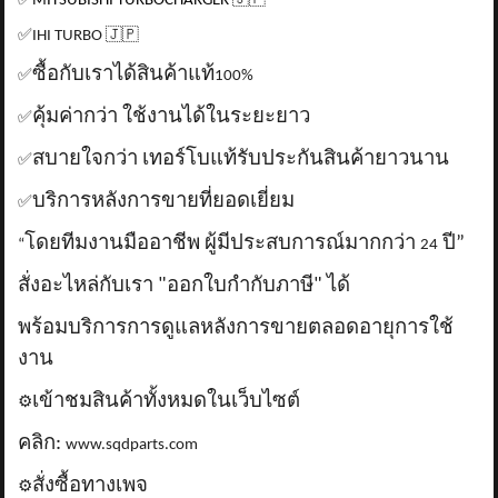
✅
MITSUBISHI TURBOCHARGER
🇯🇵
✅
IHI TURBO
🇯🇵
ซื้อกับเราได้สินค้าแท้
✅
100%
คุ้มค่ากว่า ใช้งานได้ในระยะยาว
✅
สบายใจกว่า เทอร์โบแท้รับประกันสินค้ายาวนาน
✅
บริการหลังการขายที่ยอดเยี่ยม
✅
โดยทีมงานมืออาชีพ ผู้มีประสบการณ์มากกว่า
ปี”
“
24
สั่งอะไหล่กับเรา "ออกใบกำกับภาษี" ได้
พร้อมบริการการดูแลหลังการขายตลอดอายุการใช้
งาน
เข้าชมสินค้าทั้งหมดในเว็บไซต์
⚙️
คลิก:
www.sqdparts.com
สั่งซื้อทางเพจ
⚙️