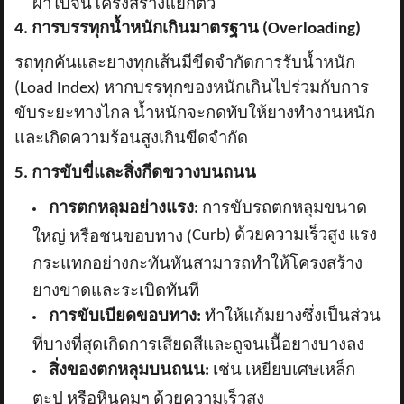
ผ้าใบจนโครงสร้างแยกตัว
4. การบรรทุกน้ำหนักเกินมาตรฐาน (Overloading)
รถทุกคันและยางทุกเส้นมีขีดจำกัดการรับน้ำหนัก
(
Load Index) หากบรรทุกของหนักเกินไปร่วมกับการ
ขับระยะทางไกล น้ำหนักจะกดทับให้ยางทำงานหนัก
และเกิดความร้อนสูงเกินขีดจำกัด
5. การขับขี่และสิ่งกีดขวางบนถนน
การตกหลุมอย่างแรง:
การขับรถตกหลุมขนาด
Curb) ด้วยความเร็วสูง แรง
ใหญ่ หรือชนขอบทาง (
กระแทกอย่างกะทันหันสามารถทำให้โครงสร้าง
ยางขาดและระเบิดทันที
การขับเบียดขอบทาง:
ทำให้แก้มยางซึ่งเป็นส่วน
ที่บางที่สุดเกิดการเสียดสีและถูจนเนื้อยางบางลง
สิ่งของตกหลุมบนถนน:
เช่น เหยียบเศษเหล็ก
ตะปู หรือหินคมๆ ด้วยความเร็วสูง