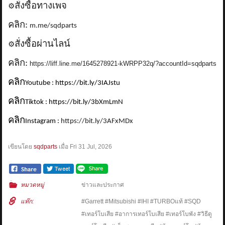
สั่งซื้อทางเพจ
⚙️
คลิก:
m.me/sqdparts
สั่งซื้อผ่านไลน์
⚙️
คลิก:
https://liff.line.me/1645278921-kWRPP32q/?accountId=sqdparts
คลิก
Youtube : https://bit.ly/3IAJstu
คลิก
Tiktok : https://bit.ly/3bXmLmN
คลิก
Instagram :
https://bit.ly/3AFxMDx
เขียนโดย
sqdparts
เมื่อ
Fri 31 Jul, 2026
หมวดหมู่
ข่าวและประกาศ
แท๊ก:
#Garrett #Mitsubishi #IHI #TURBOแท้ #SQD
#เทอร์โบเสีย #อาการเทอร์โบเสีย #เทอร์โบพัง #วิธีดู