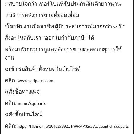
สบายใจกว่า เทอร์โบแท้รับประกันสินค้ายาวนาน
✅
บริการหลังการขายที่ยอดเยี่ยม
✅
โดยทีมงานมืออาชีพ ผู้มีประสบการณ์มากกว่า
ปี”
“
24
สั่งอะไหล่กับเรา "ออกใบกำกับภาษี" ได้
พร้อมบริการการดูแลหลังการขายตลอดอายุการใช้
งาน
เข้าชมสินค้าทั้งหมดในเว็บไซต์
⚙️
คลิก:
www.sqdparts.com
สั่งซื้อทางเพจ
⚙️
คลิก:
m.me/sqdparts
สั่งซื้อผ่านไลน์
⚙️
คลิก:
https://liff.line.me/1645278921-kWRPP32q/?accountId=sqdparts