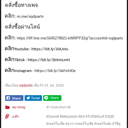
สั่งซื้อทางเพจ
⚙️
คลิก:
m.me/sqdparts
สั่งซื้อผ่านไลน์
⚙️
คลิก:
https://liff.line.me/1645278921-kWRPP32q/?accountId=sqdparts
คลิก
Youtube : https://bit.ly/3IAJstu
คลิก
Tiktok : https://bit.ly/3bXmLmN
คลิก
Instagram :
https://bit.ly/3AFxMDx
เขียนโดย
sqdparts
เมื่อ
Fri 31 Jul, 2026
หมวดหมู่
ข่าวและประกาศ
แท๊ก:
#Garrett #Mitsubishi #IHI #TURBOแท้ #SQD
#เทอร์โบเสีย #อาการเทอร์โบเสีย #เทอร์โบพัง #วิธีดู