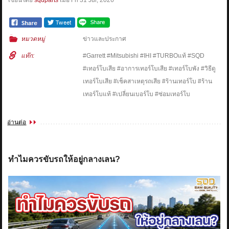
หมวดหมู่
ข่าวและประกาศ
แท๊ก:
#Garrett #Mitsubishi #IHI #TURBOแท้ #SQD
#เทอร์โบเสีย #อาการเทอร์โบเสีย #เทอร์โบพัง #วิธีดู
เทอร์โบเสีย #เช็คสาเหตุรถเสีย #ร้านเทอร์โบ #ร้าน
เทอร์โบแท้ #เปลี่ยนเบอร์โบ #ซ่อมเทอร์โบ
อ่านต่อ
ทำไมควรขับรถให้อยู่กลางเลน?