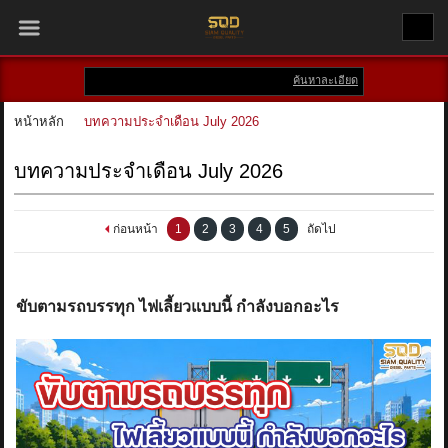
ค้นหาละเอียด
เข้าสู่ระบบ
สมัครสมาชิก
หน้าหลัก
บทความประจำเดือน July 2026
สินค้าที่สนใจ
( 0 )
บทความประจำเดือน July 2026
หน้าหลัก
ก่อนหน้า
1
2
3
4
5
ถัดไป
สินค้า
แบรนด์
ขับตามรถบรรทุก ไฟเลี้ยวแบบนี้ กำลังบอกอะไร
บัญชีผู้ใช้
ติดต่อเรา