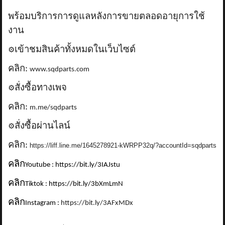
พร้อมบริการการดูแลหลังการขายตลอดอายุการใช้
งาน
เข้าชมสินค้าทั้งหมดในเว็บไซต์
⚙️
คลิก:
www.sqdparts.com
สั่งซื้อทางเพจ
⚙️
คลิก:
m.me/sqdparts
สั่งซื้อผ่านไลน์
⚙️
คลิก:
https://liff.line.me/1645278921-kWRPP32q/?accountId=sqdparts
คลิก
Youtube : https://bit.ly/3IAJstu
คลิก
Tiktok : https://bit.ly/3bXmLmN
คลิก
Instagram :
https://bit.ly/3AFxMDx