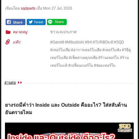
เขียนโดย
sqdparts
เมื่อ
Mon 27 Jul, 2026
หมวดหมู่
ข่าวและประกาศ
แท๊ก:
#Garrett #Mitsubishi #IHI #TURBOแท้ #SQD
#เทอร์โบเสีย #อาการเทอร์โบเสีย #เทอร์โบพัง #วิธีดู
เทอร์โบเสีย #เช็คสาเหตุรถเสีย #ร้านเทอร์โบ #ร้าน
เทอร์โบแท้ #เปลี่ยนเบอร์โบ #ซ่อมเทอร์โบ
อ่านต่อ
ยางรถมีคำว่า Inside และ Outside คืออะไร? ใส่สลับด้าน
อันตรายไหม