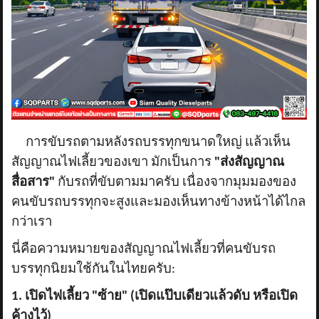
ข่าวสาร
รีวิวลูกค้า
รีวิวลูกค้า2
RETURN AND REFUND POLICY
การขับรถตามหลังรถบรรทุกขนาดใหญ่ แล้วเห็น
สัญญาณไฟเลี้ยวของเขา มักเป็นการ
"ส่งสัญญาณ
สื่อสาร"
กับรถที่ขับตามมาครับ เนื่องจากมุมมองของ
คนขับรถบรรทุกจะสูงและมองเห็นทางข้างหน้าได้ไกล
กว่าเรา
นี่คือความหมายของสัญญาณไฟเลี้ยวที่คนขับรถ
บรรทุกนิยมใช้กันในไทยครับ:
1. เปิดไฟเลี้ยว "ซ้าย" (เปิดแป๊บเดียวแล้วดับ หรือเปิด
ค้างไว้)