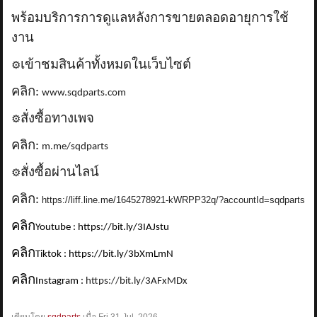
พร้อมบริการการดูแลหลังการขายตลอดอายุการใช้
งาน
เข้าชมสินค้าทั้งหมดในเว็บไซต์
⚙️
คลิก:
www.sqdparts.com
สั่งซื้อทางเพจ
⚙️
คลิก:
m.me/sqdparts
สั่งซื้อผ่านไลน์
⚙️
คลิก:
https://liff.line.me/1645278921-kWRPP32q/?accountId=sqdparts
คลิก
Youtube : https://bit.ly/3IAJstu
คลิก
Tiktok : https://bit.ly/3bXmLmN
คลิก
Instagram :
https://bit.ly/3AFxMDx
เขียนโดย
sqdparts
เมื่อ
Fri 31 Jul, 2026