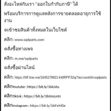
สั่งอะไหล่กับเรา "ออกใบกำกับภาษี" ได้
พร้อมบริการการดูแลหลังการขายตลอดอายุการใช้
งาน
เข้าชมสินค้าทั้งหมดในเว็บไซต์
⚙️
คลิก:
www.sqdparts.com
สั่งซื้อทางเพจ
⚙️
คลิก:
m.me/sqdparts
สั่งซื้อผ่านไลน์
⚙️
คลิก:
https://liff.line.me/1645278921-kWRPP32q/?accountId=sqdparts
คลิก
Youtube : https://bit.ly/3IAJstu
คลิก
Tiktok : https://bit.ly/3bXmLmN
คลิก
Instagram :
https://bit.ly/3AFxMDx