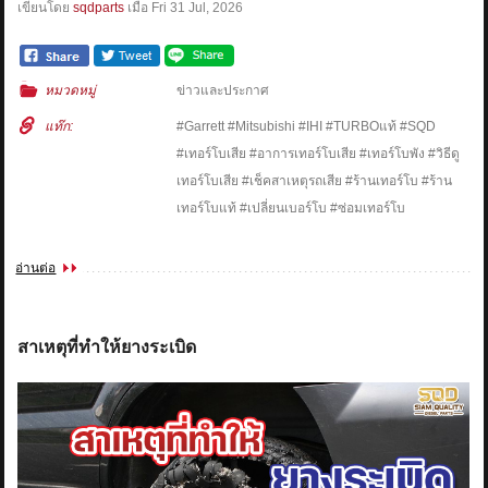
เขียนโดย
sqdparts
เมื่อ
Fri 31 Jul, 2026
หมวดหมู่
ข่าวและประกาศ
แท๊ก:
#Garrett #Mitsubishi #IHI #TURBOแท้ #SQD
#เทอร์โบเสีย #อาการเทอร์โบเสีย #เทอร์โบพัง #วิธีดู
เทอร์โบเสีย #เช็คสาเหตุรถเสีย #ร้านเทอร์โบ #ร้าน
เทอร์โบแท้ #เปลี่ยนเบอร์โบ #ซ่อมเทอร์โบ
อ่านต่อ
สาเหตุที่ทำให้ยางระเบิด