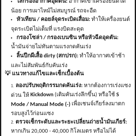
ไส้กรองอากาศอุดตัน:
อากาศเข้าเครื่องยนต์ได้
น้อย การเผาไหม้ไม่สมบูรณ์ รถจะอืด
หัวเทียน / คอยล์จุดระเบิดเสื่อม:
ทำให้เครื่องยนต์
จุดระเบิดไม่เต็มที่ แรงบิดสะดุด
กรองโซล่า / กรองเบนซิน หรือหัวฉีดอุดตัน:
น้ำมันจ่ายไม่ทันตามแรงกดคันเร่ง
ลิ้นปีกผีเสื้อ
dirty (สกปรก):
ทำให้อากาศเข้าช้า
และไม่สัมพันธ์กับคันเร่ง
💡
แนวทางแก้ไขและเช็กเบื้องต้น
ลองปรับพฤติกรรมกดคันเร่ง:
หากต้องการเร่งแซง
Kickdown
(เติมคันเร่งลึกขึ้น) หรือใช้
S
ด่วน ให้
เพื่อเชนจ์เกียร์ลงมาตก
Mode / Manual Mode (-)
รอบสูงไว้ก่อนแซง
ตรวจเช็กระดับและระยะเปลี่ยนถ่ายน้ำมันเกียร์:
หากเกิน
20,000 - 40,000 กิโลเมตร หรือไม่ได้