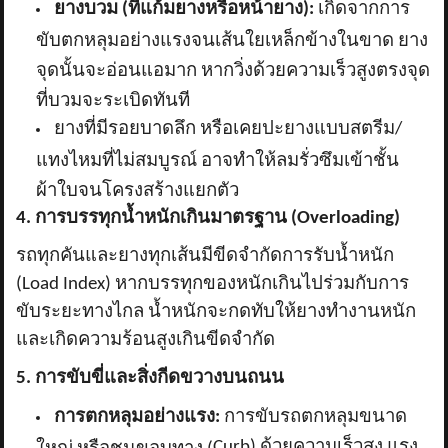
ยางบวม (ที่แก้มยางหรือหน้ายาง):
เกิดจากการ
ขับตกหลุมอย่างแรงจนเส้นใยเหล็กข้างในขาด ยาง
จุดนั้นจะอ่อนแอมาก หากวิ่งด้วยความเร็วสูงตรงจุด
ที่บวมจะระเบิดทันที
ยางที่มีรอยบาดลึก หรือเคยปะยางแบบสตรีม/
แทงไหมที่ไม่สมบูรณ์ อาจทำให้ลมรั่วซึมเข้าชั้น
ผ้าใบจนโครงสร้างแยกตัว
4. การบรรทุกน้ำหนักเกินมาตรฐาน (Overloading)
รถทุกคันและยางทุกเส้นมีขีดจำกัดการรับน้ำหนัก
(
Load Index) หากบรรทุกของหนักเกินไปร่วมกับการ
ขับระยะทางไกล น้ำหนักจะกดทับให้ยางทำงานหนัก
และเกิดความร้อนสูงเกินขีดจำกัด
5. การขับขี่และสิ่งกีดขวางบนถนน
การตกหลุมอย่างแรง:
การขับรถตกหลุมขนาด
Curb) ด้วยความเร็วสูง แรง
ใหญ่ หรือชนขอบทาง (