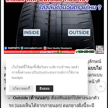
คำว่า
Inside
และ
Outside
ที่แก้มยาง คือสัญลักษณ์
เว็บไซต์นี้ใช้คุกกี้เพื่อวิเคราะห์การเข้าชม จดจำ
ระบุทิศทางการติดตั้งสำหรับ
ยางลายดอกยางแบบไม่
การตั้งค่าและปรับปรุงประสบการณ์การใช้งาน
สมมติ (
Asymmetric Tires)
ครับ ซึ่งได้รับการออกแบบ
ของคุณ
ให้ดอกยางฝั่งซ้ายและฝั่งขวามีโครงสร้างและหน้าที่
ต่างกันโดยสิ้นเชิง
นโยบายคุกกี้
ยินยอม
Outside (ด้านนอก):
ต้องหันออกไปทางนอกตัว
รถ (มองเห็นได้จากภายนอก) ดอกยางฝั่งนี้จะมี