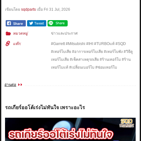
เขียนโดย
sqdparts
เมื่อ
Fri 31 Jul, 2026
หมวดหมู่
ข่าวและประกาศ
แท๊ก:
#Garrett #Mitsubishi #IHI #TURBOแท้ #SQD
#เทอร์โบเสีย #อาการเทอร์โบเสีย #เทอร์โบพัง #วิธีดู
เทอร์โบเสีย #เช็คสาเหตุรถเสีย #ร้านเทอร์โบ #ร้าน
เทอร์โบแท้ #เปลี่ยนเบอร์โบ #ซ่อมเทอร์โบ
อ่านต่อ
รถเกียร์ออโต้เร่งไม่ทันใจ เพราะอะไร