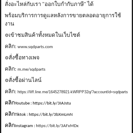
สั่งอะไหล่กับเรา "ออกใบกำกับภาษี" ได้
พร้อมบริการการดูแลหลังการขายตลอดอายุการใช้
งาน
เข้าชมสินค้าทั้งหมดในเว็บไซต์
⚙️
คลิก:
www.sqdparts.com
สั่งซื้อทางเพจ
⚙️
คลิก:
m.me/sqdparts
สั่งซื้อผ่านไลน์
⚙️
คลิก:
https://liff.line.me/1645278921-kWRPP32q/?accountId=sqdparts
คลิก
Youtube : https://bit.ly/3IAJstu
คลิก
Tiktok : https://bit.ly/3bXmLmN
คลิก
Instagram :
https://bit.ly/3AFxMDx