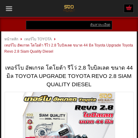
ค้นหาละเอียด
เข้าสู่ระบบ
สมัครสมาชิก
หน้าหลัก
เทอร์โบ TOYOTA
เทอร์โบ อัพเกรด โตโยต้า รีโว่ 2.8 ใบบิลเลต ขนาด 44 มิล Toyota Upgrade Toyota
สินค้าที่สนใจ
( 0 )
Revo 2.8 Siam Quality Diesel
หน้าหลัก
เทอร์โบ อัพเกรด โตโยต้า รีโว่ 2.8 ใบบิลเลต ขนาด 44
มิล TOYOTA UPGRADE TOYOTA REVO 2.8 SIAM
สินค้า
QUALITY DIESEL
แบรนด์
บัญชีผู้ใช้
ติดต่อเรา