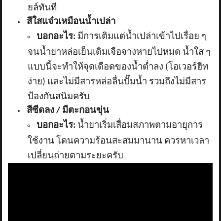
ยล์ทันที
สีใสแจ๋วเหมือนน้ำเปล่า
บอกอะไร:
มีการเติมแต่น้ำเปล่าเข้าไปเรื่อย ๆ
จนน้ำยาหล่อเย็นเดิมเจือจางหายไปหมด น้ำใส ๆ
แบบนี้จะทำให้จุดเดือดของน้ำต่ำลง (โอเวอร์ฮีท
ง่าย) และไม่มีสารหล่อลื่นปั๊มน้ำ รวมถึงไม่มีสาร
ป้องกันสนิมครับ
สีซีดลง / มีตะกอนขุ่น
บอกอะไร:
น้ำยาเริ่มเสื่อมสภาพตามอายุการ
ใช้งาน โดนความร้อนสะสมมานาน ควรหาเวลา
เปลี่ยนถ่ายตามระยะครับ