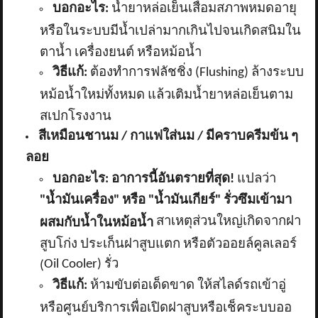
บอกอะไร:
น้ำยาหล่อเย็นเสื่อมสภาพหมดอายุ
หรือในระบบมีน้ำเปล่ามากเกินไปจนเกิดสนิมใน
ตาน้ำ เครื่องยนต์ หรือหม้อน้ำ
วิธีแก้:
ต้องทำการฟลัชชิ่ง (
Flushing) ล้างระบบ
หม้อน้ำใหม่ทั้งหมด แล้วเติมน้ำยาหล่อเย็นตาม
สเปกโรงงาน
สีเหมือนชานม / กาแฟใส่นม / มีคราบครีมข้น ๆ
ลอย
บอกอะไร:
อาการนี้อันตรายที่สุด!
แปลว่า
"น้ำมันเครื่อง" หรือ "น้ำมันเกียร์" รั่วซึมเข้ามา
สาเหตุส่วนใหญ่เกิดจากฝา
ผสมกับน้ำในหม้อน้ำ
สูบโก่ง ประเก็นฝาสูบแตก หรือตัวออยล์คูลเลอร์
Oil Cooler) รั่ว
(
วิธีแก้:
ห้ามขับต่อเด็ดขาด ให้สไลด์รถเข้าอู่
หรือศูนย์บริการเพื่อเปิดฝาสูบหรือเช็คระบบออ