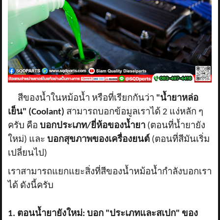
ข่าวสาร
รีวิวลูกค้า
รีวิวลูกค้า2
RETURN AND REFUND POLICY
สีของน้ำในหม้อน้ำ หรือที่เรียกกันว่า
"น้ำยาหล่อ
เย็น" (Coolant)
สามารถบอกข้อมูลเราได้ 2 แง่หลัก ๆ
ครับ คือ
บอกประเภท/ยี่ห้อของน้ำยา
(ตอนที่น้ำยายัง
ใหม่) และ
บอกสุขภาพของเครื่องยนต์
(ตอนที่สีมันเริ่ม
เปลี่ยนไป)
เราสามารถแยกแยะสิ่งที่สีของน้ำหม้อน้ำกำลังบอกเรา
ได้ ดังนี้ครับ
1. ตอนน้ำยายังใหม่: บอก "ประเภทและสเปก" ของ