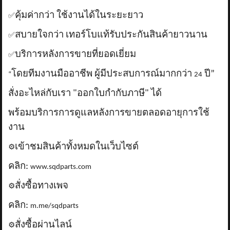
คุ้มค่ากว่า ใช้งานได้ในระยะยาว
✅
สบายใจกว่า เทอร์โบแท้รับประกันสินค้ายาวนาน
✅
บริการหลังการขายที่ยอดเยี่ยม
✅
โดยทีมงานมืออาชีพ ผู้มีประสบการณ์มากกว่า
ปี”
“
24
สั่งอะไหล่กับเรา "ออกใบกำกับภาษี" ได้
พร้อมบริการการดูแลหลังการขายตลอดอายุการใช้
งาน
เข้าชมสินค้าทั้งหมดในเว็บไซต์
⚙️
คลิก:
www.sqdparts.com
สั่งซื้อทางเพจ
⚙️
คลิก:
m.me/sqdparts
สั่งซื้อผ่านไลน์
⚙️