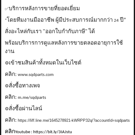
บริการหลังการขายที่ยอดเยี่ยม
✅
โดยทีมงานมืออาชีพ ผู้มีประสบการณ์มากกว่า
ปี”
“
24
สั่งอะไหล่กับเรา "ออกใบกำกับภาษี" ได้
พร้อมบริการการดูแลหลังการขายตลอดอายุการใช้
งาน
เข้าชมสินค้าทั้งหมดในเว็บไซต์
⚙️
คลิก:
www.sqdparts.com
สั่งซื้อทางเพจ
⚙️
คลิก:
m.me/sqdparts
สั่งซื้อผ่านไลน์
⚙️
คลิก:
https://liff.line.me/1645278921-kWRPP32q/?accountId=sqdparts
คลิก
Youtube : https://bit.ly/3IAJstu