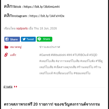
คลิก
Tiktok : https://bit.ly/3bXmLmN
คลิก
Instagram :
https://bit.ly/3AFxMDx
เขียนโดย
sqdparts
เมื่อ
Thu 18 Jun, 2026
หมวดหมู่
ข่าวและประกาศ
แท๊ก:
#Garrett #Mitsubishi #IHI #TURBOแท้ #SQD
#เทอร์โบเสีย #อาการเทอร์โบเสีย #เทอร์โบพัง #วิธีดู
เทอร์โบเสีย #เช็คสาเหตุรถเสีย #ร้านเทอร์โบ #ร้าน
เทอร์โบแท้ #เปลี่ยนเบอร์โบ #ซ่อมเทอร์โบ
อ่านต่อ
ตรวจสภาพรถฟรี 20 รายการ! ของขวัญสงกรานต์จากกรม