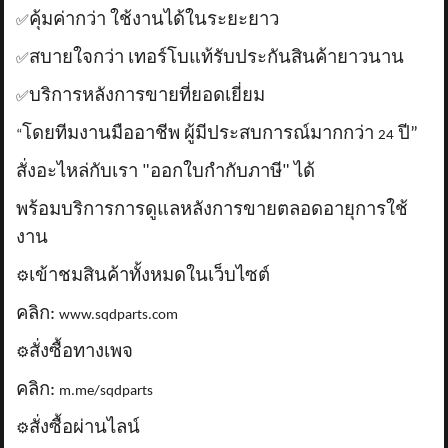
คุ้มค่ากว่า ใช้งานได้ในระยะยาว
✅
สบายใจกว่า เทอร์โบแท้รับประกันสินค้ายาวนาน
✅
บริการหลังการขายที่ยอดเยี่ยม
✅
โดยทีมงานมืออาชีพ ผู้มีประสบการณ์มากกว่า
ปี”
“
24
สั่งอะไหล่กับเรา "ออกใบกำกับภาษี" ได้
พร้อมบริการการดูแลหลังการขายตลอดอายุการใช้
งาน
เข้าชมสินค้าทั้งหมดในเว็บไซต์
⚙️
คลิก:
www.sqdparts.com
สั่งซื้อทางเพจ
⚙️
คลิก:
m.me/sqdparts
สั่งซื้อผ่านไลน์
⚙️