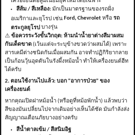
เครื่องยนต์อลูมิเนียมยุคใหม่โดยเฉพาะ
สีส้ม / สีเหลือง:
มักเป็นมาตรฐานของรถฝั่ง
Ford, Chevrolet
หรือ
รถ
อเมริกาและยุโรป เช่น
บางรุ่น
ตระกูลยุโรป
⚠️
ข้อควรระวังขั้นวิกฤต:
ห้ามนำน้ำยาต่างสีมาผสม
กันเด็ดขาด
(เว้นแต่จะระบุข้างขวดว่าผสมได้) เพราะ
สารเคมีต่างชนิดกันเมื่อผสมกัน อาจทำปฏิกิริยากลาย
เป็นก้อนวุ้นอุดตันในรังผึ้งหม้อน้ำ ทำให้เครื่องยนต์ฮีท
ได้ครับ
2. ตอนใช้งานไปแล้ว: บอก "อาการป่วย" ของ
เครื่องยนต์
หากคุณเปิดฝาหม้อน้ำ (หรือดูที่หม้อพักน้ำ) แล้วพบว่า
สีของมันเปลี่ยนไปจากเดิมอย่างเห็นได้ชัด มันกำลังส่ง
สัญญาณเตือนภัยบางอย่างครับ
สีน้ำตาลเข้ม / สีสนิมอิฐ