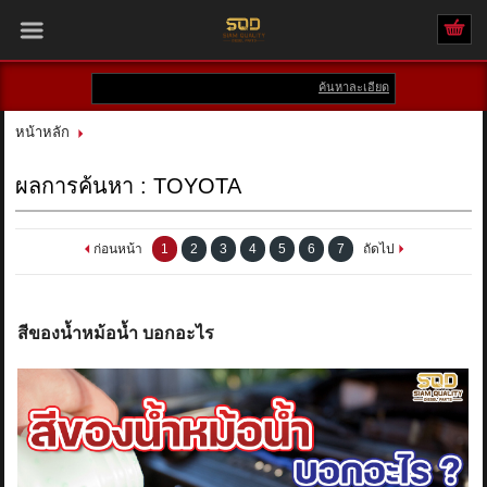
ค้นหาละเอียด
เข้าสู่ระบบ
สมัครสมาชิก
หน้าหลัก
สินค้าที่สนใจ
( 0 )
ผลการค้นหา : TOYOTA
หน้าหลัก
ก่อนหน้า
1
2
3
4
5
6
7
ถัดไป
สินค้า
แบรนด์
สีของน้ำหม้อน้ำ บอกอะไร
บัญชีผู้ใช้
ติดต่อเรา