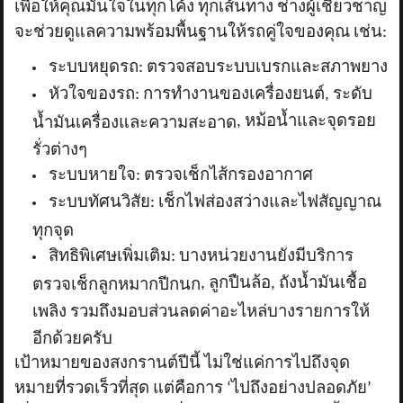
เพื่อให้คุณมั่นใจในทุกโค้ง ทุกเส้นทาง ช่างผู้เชี่ยวชาญ
จะช่วยดูแลความพร้อมพื้นฐานให้รถคู่ใจของคุณ เช่น:
ระบบหยุดรถ: ตรวจสอบระบบเบรกและสภาพยาง
หัวใจของรถ: การทำงานของเครื่องยนต์
,
ระดับ
,
หม้อน้ำและจุดรอย
น้ำมันเครื่องและความสะอาด
รั่วต่างๆ
ระบบหายใจ: ตรวจเช็กไส้กรองอากาศ
ระบบทัศนวิสัย: เช็กไฟส่องสว่างและไฟสัญญาณ
ทุกจุด
สิทธิพิเศษเพิ่มเติม: บางหน่วยงานยังมีบริการ
,
ลูกปืนล้อ
,
ถังน้ำมันเชื้อ
ตรวจเช็กลูกหมากปีกนก
เพลิง รวมถึงมอบส่วนลดค่าอะไหล่บางรายการให้
อีกด้วยครับ
เป้าหมายของสงกรานต์ปีนี้ ไม่ใช่แค่การไปถึงจุด
หมายที่รวดเร็วที่สุด แต่คือการ ‘ไปถึงอย่างปลอดภัย’