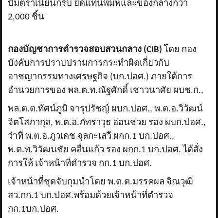
ปั๊มตราเนียนกริบ ยึดแท่นพิมพ์และของกลางกว่า
2,000
ชิ้น
กองบัญชาการตำรวจสอบสวนกลาง (
CIB)
โดย กอง
บังคับการปราบปรามการกระทำผิดเกี่ยวกับ
อาชญากรรมทางเศรษฐกิจ (บก.ปอศ.) ภายใต้การ
อำนวยการของ พล.ต.ท.ณัฐศักดิ์ เชาวนาศัย ผบช.ก.
,
พล.ต.ต.ทัศน์ภูมิ จารุปรัชญ์ ผบก.ปอศ.
,
พ.ต.อ.วิวัฒน์
จิตโสภากุล
,
พ.ต.อ.ภัทราวุธ อ่อนช่วย รอง ผบก.ปอศ.
,
ว่าที่ พ.ต.อ.ภูวเดช จุลกะเสวี ผกก.1 บก.ปอศ.
,
พ.ต.ท.วิวัฒนชัย คลื่นแก้ว รอง ผกก.1 บก.ปอศ. ได้สั่ง
การให้ เจ้าหน้าที่ตำรวจ กก.1 บก.ปอศ.
เจ้าหน้าที่ชุดจับกุมนำโดย พ.ต.ต.มรรคผล จิณวุฒิ
สว.กก.1 บก.ปอศ.พร้อมด้วยเจ้าหน้าที่ตำรวจ
กก.1บก.ปอศ.