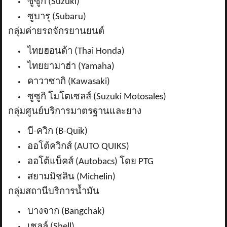
ซูซูกิ (
Suzuki)
ซูบารุ (
Subaru)
กลุ่มค่ายรถจักรยานยนต์
ไทยฮอนด้า (
Thai Honda)
ไทยยามาฮ่า (
Yamaha)
คาวาซากิ (
Kawasaki)
ซูซูกิ โมโตเซลส์ (
Suzuki Motosales)
กลุ่มศูนย์บริการมาตรฐานและยาง
บี-ควิก (
B-Quik)
ออโต้ควิกส์ (
AUTO QUIKS)
ออโต้แบ็คส์ (
Autobacs)
โดย
PTG
สยามมิชลิน (
Michelin)
กลุ่มสถานีบริการน้ำมัน
บางจาก (
Bangchak)
เชลล์ (
Shell)