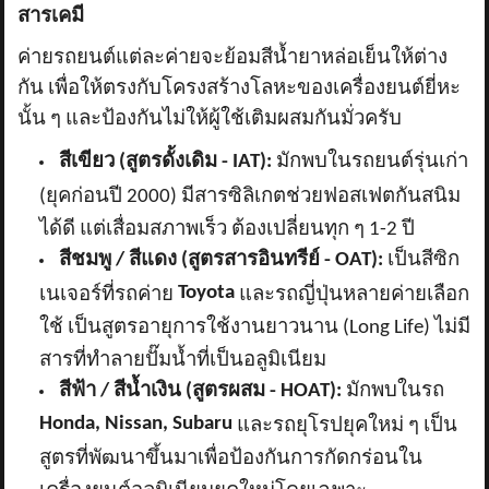
สารเคมี
ค่ายรถยนต์แต่ละค่ายจะย้อมสีน้ำยาหล่อเย็นให้ต่าง
กัน เพื่อให้ตรงกับโครงสร้างโลหะของเครื่องยนต์ยี่หะ
นั้น ๆ และป้องกันไม่ให้ผู้ใช้เติมผสมกันมั่วครับ
สีเขียว (สูตรดั้งเดิม -
IAT):
มักพบในรถยนต์รุ่นเก่า
(ยุคก่อนปี 2000) มีสารซิลิเกตช่วยฟอสเฟตกันสนิม
ได้ดี แต่เสื่อมสภาพเร็ว ต้องเปลี่ยนทุก ๆ 1-2 ปี
สีชมพู / สีแดง (สูตรสารอินทรีย์ -
OAT):
เป็นสีซิก
Toyota
เนเจอร์ที่รถค่าย
และรถญี่ปุ่นหลายค่ายเลือก
ใช้ เป็นสูตรอายุการใช้งานยาวนาน (Long Life) ไม่มี
สารที่ทำลายปั๊มน้ำที่เป็นอลูมิเนียม
สีฟ้า / สีน้ำเงิน (สูตรผสม -
HOAT):
มักพบในรถ
Honda, Nissan, Subaru
และรถยุโรปยุคใหม่ ๆ เป็น
สูตรที่พัฒนาขึ้นมาเพื่อป้องกันการกัดกร่อนใน