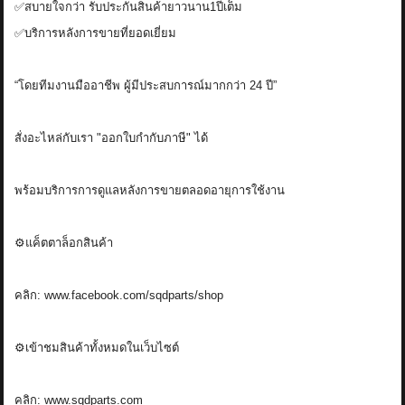
✅สบายใจกว่า รับประกันสินค้ายาวนาน1ปีเต็ม
✅บริการหลังการขายที่ยอดเยี่ยม
“โดยทีมงานมืออาชีพ ผู้มีประสบการณ์มากกว่า 24 ปี”
สั่งอะไหล่กับเรา "ออกใบกำกับภาษี" ได้
พร้อมบริการการดูแลหลังการขายตลอดอายุการใช้งาน
⚙️แค็ตตาล็อกสินค้า
คลิก: www.facebook.com/sqdparts/shop
⚙️เข้าชมสินค้าทั้งหมดในเว็บไซต์
คลิก: www.sqdparts.com