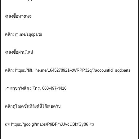
⚙️สั่งซื้อทางเพจ
คลิก: m.me/sqdparts
⚙️สั่งซื้อผ่านไลน์
คลิก: https://liff.line.me/1645278921-kWRPP32q/?accountId=sqdparts
📍 สาขารังสิต : โทร. 083-497-4416
คลิกดูโลเคชั่นที่ลิงค์นี้ได้เลยครับ
👉 https://goo.gl/maps/P9BFmJJvcUBkfGy86 👈