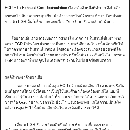
EGR หรือ Exhaust Gas Recirculation คือวาล์วตัวหนึ่งที่ทำการดึงไอเสีย
จากท่อไอเสียกลับมาหมุนเวีย เพื่อทำการเผาไหม้อีกรอบ ซึ่งประโยชน์หลัก
ของเจ้า EGR นั้นก็เพื่อตอบสนองเรื่อง "การรักษาสิ่งแวดล้อม" นั่นเอง
โดยก่อนอื่นเราคงต้องบอกว่า วิศวกรไม่ได้คิดเกินในส่วนนี้ขึ้นมา หาก
แต่ว่า EGR มีประโยชน์มากกว่าที่หลายๆ คนที่เลือกจะไปอุดนั้นคิด หรือไม่
ได้ทำการศึกษาในส่วนนี้มาก่อน โดยเฉพาะเรื่องของสิ่งแวดล้อมอย่างที่ได้
กล่าวไป เช่นเดียวกับในเรื่องของการประหยัดน้ำมัน และเชื่อหรือไม่ การอุด
EGR อาจจะทำให้รถคุณไม่ได้รับการประกันในเรื่องเครื่องยนต์ด้วย
ผลดีที่พ่วงมาด้วยผลเสีย :
หลายท่านส่งสัยว่า เมื่ออุด EGR แล้วจะมีผลเสียอะไรตามมาหรือไม่
คนที่อุดส่วนใหญ่ ซึ่งโดยมากเป็นผู้ใช้และศึกษาเรื่องเครื่องยนต์ในแบบ ที่
เรียกว่า " รู้กันมา ปากต่อปาก " ทั้งจากประสบการณ์ตัวเองและประสบการณ์
ช่างหรือ Guru ก็มักจะบอกว่าไม่มีอะไร ..รับรองแรง!! แต่ในความเป็นจริง
แล้ว การอุด EGR นั้นมีผลเสียเช่นกัน ควรต้องพิจารณาให้ดี
เมื่ออุด EGR สิ่งแรกที่จะเกิดขึ้นกับรถ คือ การเสื่อมสภาพของ