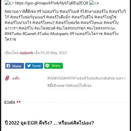
https://goo.gl/maps/kPo4yNybTqREq2EQ8
#สยามควาลิตี้ดีเซล
#ร้านเทอร์โบ
#เทอร์โบแท้
#ไส้กลางเทอร์โบ
#เทอร์โบวี
โก้
#เทอร์โบฟอร์จูนเนอร์
#เทอร์โบดีแม็ก
#เทอร์โบฮีโน่
#เทอร์โบฟูโซ่
#เทอร์โบปาเจโร่
#เทอร์โบmu7
#เทอร์โบฟอร์ด
#เทอร์โบmux
#เทอร์โบ
นาวาร่า
#เทอร์โบ
#อะไหล่ยนต์
#อะไหล่รถบรรทุก
#อะไหล่รถกระบะ
#IHITurbo
#Garrett
#Turbo
#Autoparts
#ร้านเทอร์โบโคราช
#เทอร์โบ
โคราช
เขียนโดย
sqdparts
เมื่อ
Fri 20 May, 2022
แท๊ก:
#VG#VGS#VNT#Turbo#Turbo#แปรผัน#สยามควา
ลิตี้#ดีเซลพาร์ท#เทอร์โบดีเซล
อ่านต่อ
ปี 2022 อุด EGR ดีจริง? ... หรือแค่คิดไปเอง?