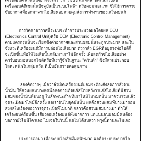
เครื่องยนต์ ส่วนหนึ่งอาจจะเพราะการขับขี่ แต่ที่หลายคนลืมไปคือ
เครื่องยนต์ดีเซลนั้นปัจจุบันเป็นระบบไฟฟ้า หรือคอมมอนเรล ซึ่งใช้การตรวจ
จับอากาศที่ออกมาจากไอเสียคอยควบคุมสั่งการทำงานของเครื่องยนต์
การวัดค่าอากาศนี้ระบบจะทำการประมวลผลโดยผล ECU
(Electronics Control Unit)หรือ ECM (Electronic Control Management)
ตามแต่รถรุ่นนั้นจะเรียกซึ่งค่าอากาศและส่วนผสมนั้นจะถูกประมวล และใน
จังหวะที่เครื่องยนต์มีการปล่อยไอเสียมาก ตัววาล์ว EGRที่อยู่ตรงท่อไอดีก็
จะเปิดขึ้นเพื่อให้ไอเสียนั้นกลับมาเผาไม้อีกครั้ง เพื่อลดก๊าซไอเสียอย่าง
คาร์บอนมอนนอกไซด์หรือที่เรารู้จักในฐานะ "ควันดำ" ซึ่งมีส่วนประกอบ
โลหะหนักในกลุ่มควัน ที่เป็นอันตรายต่อสุขภาพ
ลองคิดง่ายๆ เมื่อวาล์วเปิดเครื่องยนต์ย่อมจะต้องสั่งลดการสั่งจ่าย
น้ำมัน ให้ส่วนผสมบางลงเพื่อลดการเกิดแก๊สโดยหวังว่าแก๊สไอเสียที่มีส่วน
ผสมของน้ำมันที่ปนอยู่ ในลักษณะก๊าซที่เผาไหม้ไม่หมดนั้น มาควบรวมแล้ว
จุดระเบิดเผาไหม้อีกครั้ง แต่เราดันไปอุดมันนั้น ผลคือส่วนผสมที่บางเบาย่อม
ส่งผลในเรื่องของการจุดระเบิดที่ไม่ปกติ กล่าวคือส่วนผสมบางเบา ทำให้
เครื่องยนต์ร้อนขึ้น เสี่ยงต่อเครื่องยนต์พังมากกว่า แต่แน่นอนย่อมมีคนต้อง
บอกว่ายังไม่มีใครเจอ ไม่เจอในวันนี้ แต่ไม่ได้แปลว่า พรุ่งนี้ท่านจะไม่เจอ
ประการต่อมา เมื่อระบบไอเสียมีมลพิษมาก ผลคือระบบระบายไอ