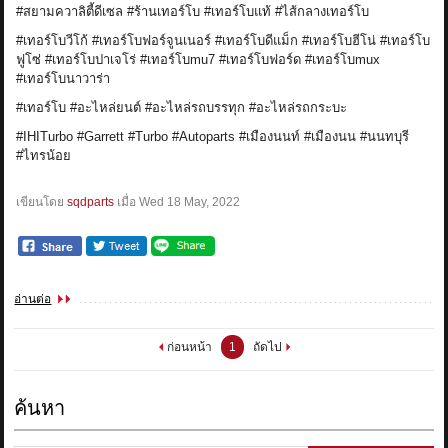
#สยามควาลิตี้ดีเซล
#ร้านเทอร์โบ
#เทอร์โบแท้
#ไส้กลางเทอร์โบ
#เทอร์โบวีโก้
#เทอร์โบฟอร์จูนเนอร์
#เทอร์โบดีแม็ก
#เทอร์โบฮีโน่
#เทอร์โบ
ฟูโซ่
#เทอร์โบปาเจโร่
#เทอร์โบmu7
#เทอร์โบฟอร์ด
#เทอร์โบmux
#เทอร์โบนาวาร่า
#เทอร์โบ
#อะไหล่ยนต์
#อะไหล่รถบรรทุก
#อะไหล่รถกระบะ
#IHITurbo
#Garrett
#Turbo
#Autoparts
#เมืองนนท์
#เมืองนน
#นนทบุรี
#ไทรน้อย
เขียนโดย
sqdparts
เมื่อ
Wed 18 May, 2022
อ่านต่อ
ก่อนหน้า
1
ถัดไป
ค้นหา