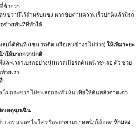
ี่ช้ากว่า
เลนขวามีไว้สำหรับแซง หากขับตามความเร็วปกติแล้วมีรถ
ซ้ายทันทีที่ทำได้
บได้ทันที (เช่น รถติด หรือเลนข้างๆ ไม่ว่าง)
ให้เพิ่มระยะ
น้าให้มากกว่าปกติ
้นที่และเวลาเบรกอย่างนุ่มนวลเมื่อรถคันหน้าชะลอ ตัว ช่วย
นท้ายเรา
่
มอ ไม่กระชาก ไม่ชะลอกระทันหัน เพื่อให้คันหลังคาดเดา
ิดเหตุฉุกเฉิน
บีบแตร แฟลชไฟใส่ หรือพยายามปาดหน้าให้จอด
ห้ามลง