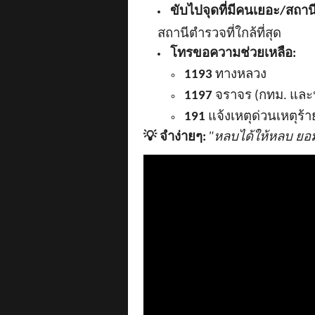
ขับไปจุดที่มีคนเยอะ/สถา
สถานีตำรวจที่ใกล้ที่สุด
โทรขอความช่วยเหลือ:
1193
ทางหลวง
1197
จราจร (กทม. แล
191
แจ้งเหตุด่วนเหตุร้า
💡
จำง่ายๆ:
"หลบได้ให้หลบ ยอม