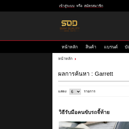
เข้าสู่ระบบ
หรือ
สมัครสมาชิก
เข้าสู่
ระบบ
หรือ
สมัคร
หน้าหลัก
สินค้า
แบรนด์
บั
สมาชิก
สินค้าที่สนใจ
( 0 )
หน้าหลัก
หน้าหลัก
สินค้า
แบรนด์
ผลการค้นหา : Garrett
บัญชีผู้ใช้
ติดต่อเรา
ข่าวสาร
แสดง
รายการ
รีวิวลูกค้า
รีวิวลูกค้า2
วิธีรับมือคนขับรถจี้ท้าย
RETURN AND REFUND POLICY