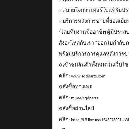
สบายใจกว่า เทอร์โบแท้รับป
✅
บริการหลังการขายที่ยอดเยี่ย
✅
โดยทีมงานมืออาชีพ ผู้มีประ
“
สั่งอะไหล่กับเรา "ออกใบกำกับภา
พร้อมบริการการดูแลหลังการ
เข้าชมสินค้าทั้งหมดในเว็บไซ
⚙️
คลิก:
www.sqdparts.com
สั่งซื้อทางเพจ
⚙️
คลิก:
m.me/sqdparts
สั่งซื้อผ่านไลน์
⚙️
คลิก:
https://liff.line.me/1645278921-