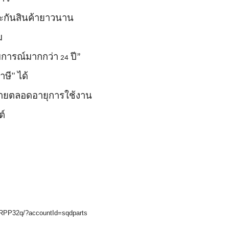
ระกันสินค้ายาวนาน
ม
สบการณ์มากกว่า
ปี”
24
ษี" ได้
ขายตลอดอายุการใช้งาน
ต์
kWRPP32q/?accountId=sqdparts