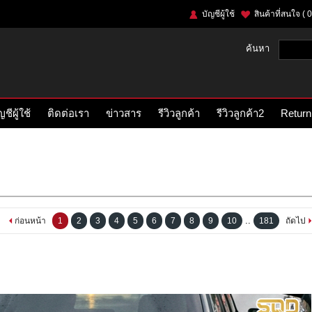
บัญชีผู้ใช้
สินค้าที่สนใจ
( 0
ค้นหา
ญชีผู้ใช้
ติดต่อเรา
ข่าวสาร
รีวิวลูกค้า
รีวิวลูกค้า2
Return
..
ก่อนหน้า
1
2
3
4
5
6
7
8
9
10
181
ถัดไป