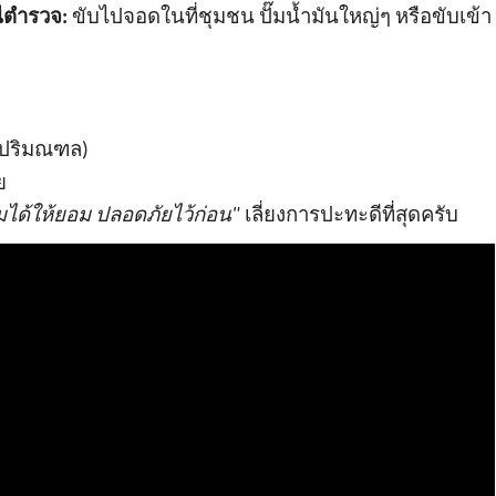
นีตำรวจ:
ขับไปจอดในที่ชุมชน ปั๊มน้ำมันใหญ่ๆ หรือขับเข้า
ะปริมณฑล)
ย
ได้ให้ยอม ปลอดภัยไว้ก่อน"
เลี่ยงการปะทะดีที่สุดครับ