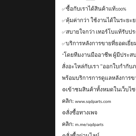
ซื้อกับเราได้สินค้าแท้
✅
100%
คุ้มค่ากว่า ใช้งานได้ในระยะ
✅
สบายใจกว่า เทอร์โบแท้รับป
✅
บริการหลังการขายที่ยอดเยี่ย
✅
โดยทีมงานมืออาชีพ ผู้มีประ
“
สั่งอะไหล่กับเรา "ออกใบกำกับภา
พร้อมบริการการดูแลหลังการ
เข้าชมสินค้าทั้งหมดในเว็บไซ
⚙️
คลิก:
www.sqdparts.com
สั่งซื้อทางเพจ
⚙️
คลิก:
m.me/sqdparts