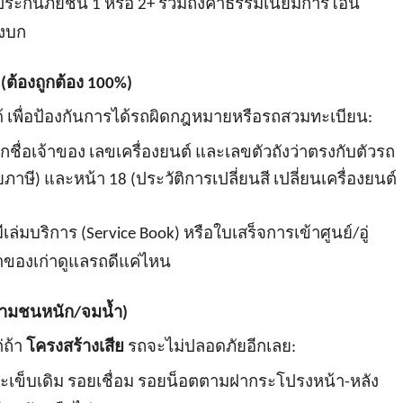
ระกันภัยชั้น
1 หรือ 2+ รวมถึงค่าธรรมเนียมการโอน
างบก
(ต้องถูกต้อง 100%)
 เพื่อป้องกันการได้รถผิดกฎหมายหรือรถสวมทะเบียน:
็กชื่อเจ้าของ เลขเครื่องยนต์ และเลขตัวถังว่าตรงกับตัวรถ
ภาษี) และหน้า 18 (ประวัติการเปลี่ยนสี เปลี่ยนเครื่องยนต์
ีเล่มบริการ (
Service Book) หรือใบเสร็จการเข้าศูนย์/อู่
้าของเก่าดูแลรถดีแค่ไหน
ห้ามชนหนัก/จมน้ำ)
่ถ้า
โครงสร้างเสีย
รถจะไม่ปลอดภัยอีกเลย:
ะเข็บเดิม รอยเชื่อม รอยน็อตตามฝากระโปรงหน้า-หลัง