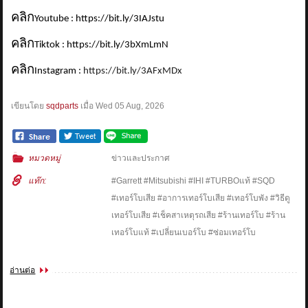
คลิก
Youtube : https://bit.ly/3IAJstu
คลิก
Tiktok : https://bit.ly/3bXmLmN
คลิก
Instagram :
https://bit.ly/3AFxMDx
เขียนโดย
sqdparts
เมื่อ
Wed 05 Aug, 2026
หมวดหมู่
ข่าวและประกาศ
แท๊ก:
#Garrett #Mitsubishi #IHI #TURBOแท้ #SQD
#เทอร์โบเสีย #อาการเทอร์โบเสีย #เทอร์โบพัง #วิธีดู
เทอร์โบเสีย #เช็คสาเหตุรถเสีย #ร้านเทอร์โบ #ร้าน
เทอร์โบแท้ #เปลี่ยนเบอร์โบ #ซ่อมเทอร์โบ
อ่านต่อ