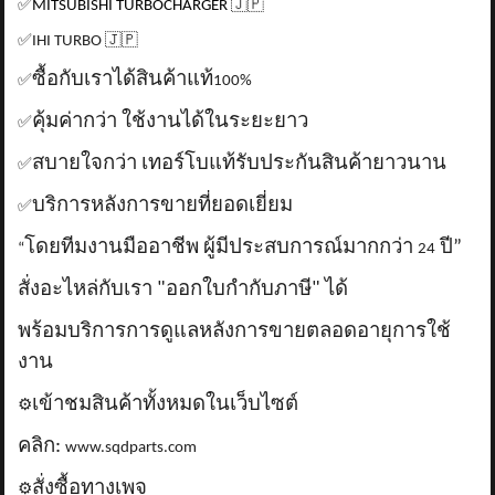
✅
MITSUBISHI TURBOCHARGER
🇯🇵
✅
IHI TURBO
🇯🇵
ซื้อกับเราได้สินค้าแท้
✅
100%
คุ้มค่ากว่า ใช้งานได้ในระยะยาว
✅
สบายใจกว่า เทอร์โบแท้รับประกันสินค้ายาวนาน
✅
บริการหลังการขายที่ยอดเยี่ยม
✅
โดยทีมงานมืออาชีพ ผู้มีประสบการณ์มากกว่า
ปี”
“
24
สั่งอะไหล่กับเรา "ออกใบกำกับภาษี" ได้
พร้อมบริการการดูแลหลังการขายตลอดอายุการใช้
งาน
เข้าชมสินค้าทั้งหมดในเว็บไซต์
⚙️
คลิก:
www.sqdparts.com
สั่งซื้อทางเพจ
⚙️