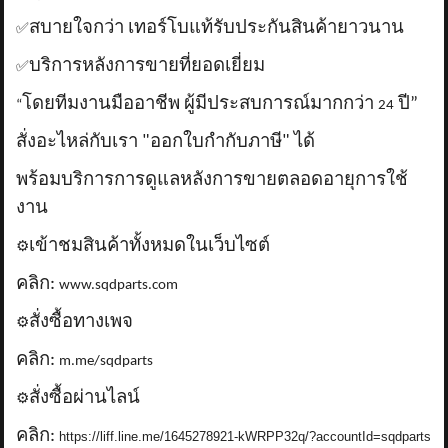
สบายใจกว่า เทอร์โบแท้รับประกันสินค้ายาวนาน
✅
บริการหลังการขายที่ยอดเยี่ยม
✅
โดยทีมงานมืออาชีพ ผู้มีประสบการณ์มากกว่า
ปี”
“
24
สั่งอะไหล่กับเรา "ออกใบกำกับภาษี" ได้
พร้อมบริการการดูแลหลังการขายตลอดอายุการใช้
งาน
เข้าชมสินค้าทั้งหมดในเว็บไซต์
⚙️
คลิก:
www.sqdparts.com
สั่งซื้อทางเพจ
⚙️
คลิก:
m.me/sqdparts
สั่งซื้อผ่านไลน์
⚙️
คลิก:
https://liff.line.me/1645278921-kWRPP32q/?accountId=sqdparts