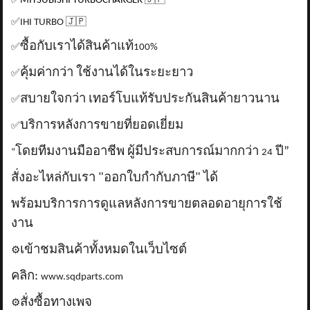
✅
MITSUBISHI TURBOCHARGER
🇯🇵
✅
IHI TURBO
🇯🇵
ซื้อกับเราได้สินค้าแท้
✅
100%
คุ้มค่ากว่า ใช้งานได้ในระยะยาว
✅
สบายใจกว่า เทอร์โบแท้รับประกันสินค้ายาวนาน
✅
บริการหลังการขายที่ยอดเยี่ยม
✅
โดยทีมงานมืออาชีพ ผู้มีประสบการณ์มากกว่า
ปี”
“
24
สั่งอะไหล่กับเรา "ออกใบกำกับภาษี" ได้
พร้อมบริการการดูแลหลังการขายตลอดอายุการใช้
งาน
เข้าชมสินค้าทั้งหมดในเว็บไซต์
⚙️
คลิก:
www.sqdparts.com
สั่งซื้อทางเพจ
⚙️