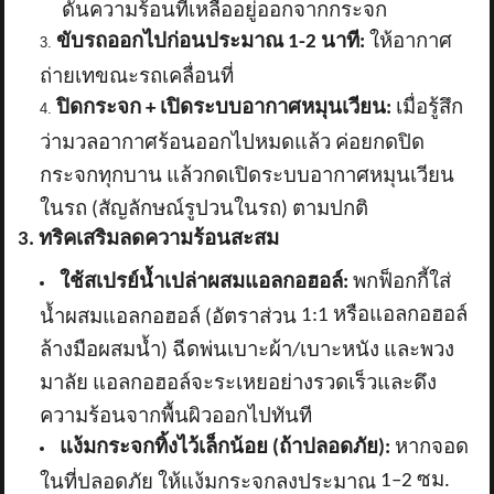
ดันความร้อนที่เหลืออยู่ออกจากกระจก
ขับรถออกไปก่อนประมาณ
1-2 นาที:
ให้อากาศ
ถ่ายเทขณะรถเคลื่อนที่
ปิดกระจก + เปิดระบบอากาศหมุนเวียน:
เมื่อรู้สึก
ว่ามวลอากาศร้อนออกไปหมดแล้ว ค่อยกดปิด
กระจกทุกบาน แล้วกดเปิดระบบอากาศหมุนเวียน
ในรถ (สัญลักษณ์รูปวนในรถ) ตามปกติ
3. ทริคเสริมลดความร้อนสะสม
ใช้สเปรย์น้ำเปล่าผสมแอลกอฮอล์:
พกฟ็อกกี้ใส่
1:1 หรือแอลกอฮอล์
น้ำผสมแอลกอฮอล์ (อัตราส่วน
ล้างมือผสมน้ำ) ฉีดพ่นเบาะผ้า/เบาะหนัง และพวง
มาลัย แอลกอฮอล์จะระเหยอย่างรวดเร็วและดึง
ความร้อนจากพื้นผิวออกไปทันที
แง้มกระจกทิ้งไว้เล็กน้อย (ถ้าปลอดภัย):
หากจอด
1–2 ซม.
ในที่ปลอดภัย ให้แง้มกระจกลงประมาณ