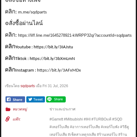
สั่งซื้อทางเพจ
⚙️
คลิก:
m.me/sqdparts
สั่งซื้อผ่านไลน์
⚙️
คลิก:
https://liff.line.me/1645278921-kWRPP32q/?accountId=sqdparts
คลิก
Youtube : https://bit.ly/3IAJstu
คลิก
Tiktok : https://bit.ly/3bXmLmN
คลิก
Instagram :
https://bit.ly/3AFxMDx
เขียนโดย
sqdparts
เมื่อ
Fri 31 Jul, 2026
หมวดหมู่
ข่าวและประกาศ
แท๊ก:
#Garrett #Mitsubishi #IHI #TURBOแท้ #SQD
#เทอร์โบเสีย #อาการเทอร์โบเสีย #เทอร์โบพัง #วิธีดู
เทอร์โบเสีย #เช็คสาเหตุรถเสีย #ร้านเทอร์โบ #ร้าน