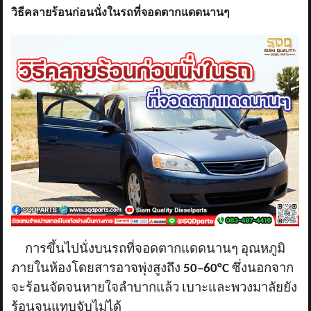
วิธีคลายร้อนก่อนนั่งในรถที่จอดตากแดดนานๆ
การขึ้นไปนั่งบนรถที่จอดตากแดดนานๆ อุณหภูมิ
ภายในห้องโดยสารอาจพุ่งสูงถึง
50–60°C
ซึ่งนอกจาก
จะร้อนจัดจนหายใจลำบากแล้ว เบาะและพวงมาลัยยัง
ร้อนจนแทบจับไม่ได้