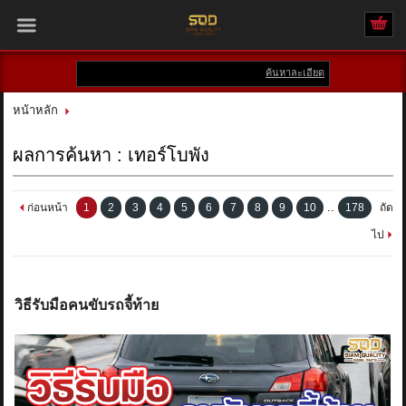
ค้นหาละเอียด
เข้าสู่ระบบ
สมัครสมาชิก
หน้าหลัก
สินค้าที่สนใจ
( 0 )
ผลการค้นหา : เทอร์โบพัง
หน้าหลัก
..
ก่อนหน้า
1
2
3
4
5
6
7
8
9
10
178
ถัด
สินค้า
ไป
แบรนด์
วิธีรับมือคนขับรถจี้ท้าย
บัญชีผู้ใช้
ติดต่อเรา