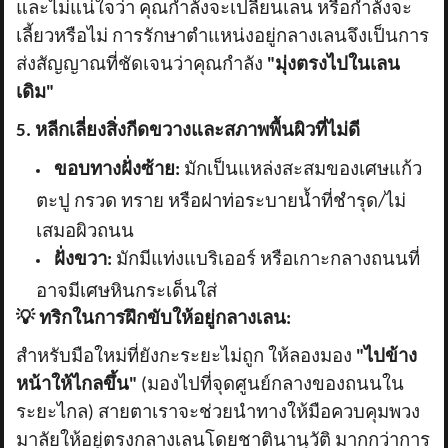
และไม่แน่ใจว่า คุณกำลังจะเปลี่ยนเลน หรือกำลังจะ
เลี้ยวหรือไม่ การรักษาตำแหน่งอยู่กลางเลนจึงเป็นการ
ส่งสัญญาณที่ชัดเจนว่าคุณกำลัง
"มุ่งตรงไปในเลน
เดิม"
5. หลีกเลี่ยงสิ่งกีดขวางและสภาพพื้นผิวที่ไม่ดี
ขอบทางฝั่งซ้าย:
มักเป็นแหล่งสะสมของเศษแก้ว
ตะปู กรวด ทราย หรือฝาท่อระบายน้ำที่ชำรุด/ไม่
เสมอผิวถนน
ฝั่งขวา:
มักมีแท่งแบริเออร์ หรือเกาะกลางถนนที่
อาจมีเศษหินกระเด็นใส่
💡
ทริกในการฝึกขับให้อยู่กลางเลน:
สำหรับมือใหม่ที่ยังกะระยะไม่ถูก ให้ลองมอง
"ไปข้าง
หน้าให้ไกลขึ้น"
(มองไปที่จุดศูนย์กลางของถนนใน
ระยะไกล) สายตาเราจะช่วยนำทางให้มือควบคุมพวง
มาลัยให้อยู่ตรงกลางเลนโดยชาตินานุวัติ มากกว่าการ