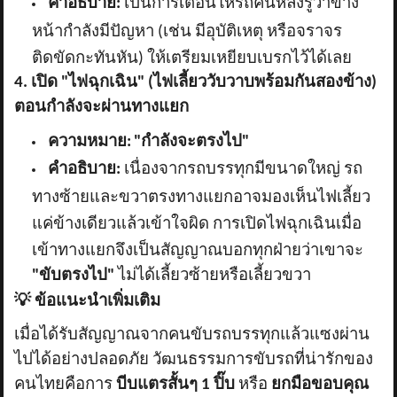
คำอธิบาย:
เป็นการเตือนให้รถคันหลังรู้ว่าข้าง
หน้ากำลังมีปัญหา (เช่น มีอุบัติเหตุ หรือจราจร
ติดขัดกะทันหัน) ให้เตรียมเหยียบเบรกไว้ได้เลย
4. เปิด "ไฟฉุกเฉิน" (ไฟเลี้ยววับวาบพร้อมกันสองข้าง)
ตอนกำลังจะผ่านทางแยก
ความหมาย:
"กำลังจะตรงไป"
คำอธิบาย:
เนื่องจากรถบรรทุกมีขนาดใหญ่ รถ
ทางซ้ายและขวาตรงทางแยกอาจมองเห็นไฟเลี้ยว
แค่ข้างเดียวแล้วเข้าใจผิด การเปิดไฟฉุกเฉินเมื่อ
เข้าทางแยกจึงเป็นสัญญาณบอกทุกฝ่ายว่าเขาจะ
"ขับตรงไป"
ไม่ได้เลี้ยวซ้ายหรือเลี้ยวขวา
💡
ข้อแนะนำเพิ่มเติม
เมื่อได้รับสัญญาณจากคนขับรถบรรทุกแล้วแซงผ่าน
ไปได้อย่างปลอดภัย วัฒนธรรมการขับรถที่น่ารักของ
คนไทยคือการ
บีบแตรสั้นๆ
1 ปิ๊บ
หรือ
ยกมือขอบคุณ