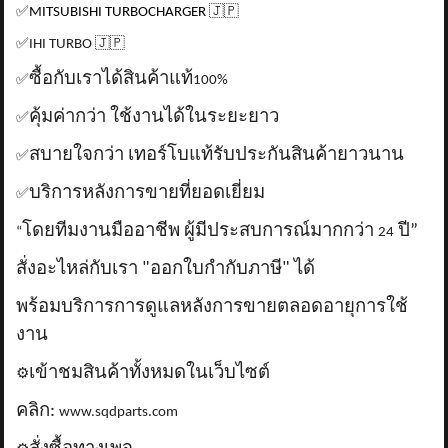
✅
MITSUBISHI TURBOCHARGER
🇯🇵
✅
IHI TURBO
🇯🇵
ซื้อกับเราได้สินค้าแท้
✅
100%
คุ้มค่ากว่า ใช้งานได้ในระยะยาว
✅
สบายใจกว่า เทอร์โบแท้รับประกันสินค้ายาวนาน
✅
บริการหลังการขายที่ยอดเยี่ยม
✅
โดยทีมงานมืออาชีพ ผู้มีประสบการณ์มากกว่า
ปี”
“
24
สั่งอะไหล่กับเรา "ออกใบกำกับภาษี" ได้
พร้อมบริการการดูแลหลังการขายตลอดอายุการใช้
งาน
เข้าชมสินค้าทั้งหมดในเว็บไซต์
⚙️
คลิก:
www.sqdparts.com