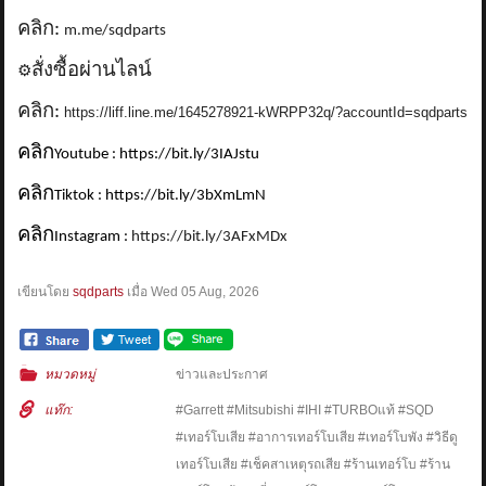
คลิก:
m.me/sqdparts
สั่งซื้อผ่านไลน์
⚙️
คลิก:
https://liff.line.me/1645278921-kWRPP32q/?accountId=sqdparts
คลิก
Youtube : https://bit.ly/3IAJstu
คลิก
Tiktok : https://bit.ly/3bXmLmN
คลิก
Instagram :
https://bit.ly/3AFxMDx
เขียนโดย
sqdparts
เมื่อ
Wed 05 Aug, 2026
หมวดหมู่
ข่าวและประกาศ
แท๊ก:
#Garrett #Mitsubishi #IHI #TURBOแท้ #SQD
#เทอร์โบเสีย #อาการเทอร์โบเสีย #เทอร์โบพัง #วิธีดู
เทอร์โบเสีย #เช็คสาเหตุรถเสีย #ร้านเทอร์โบ #ร้าน