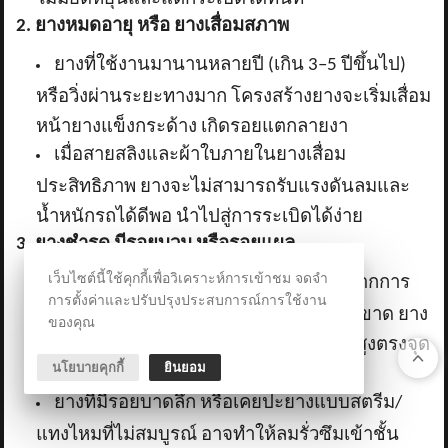
2. ยางหมดอายุ หรือ ยางเสื่อมสภาพ
ยางที่ใช้งานมานานหลายปี (เกิน
3–5 ปีขึ้นไป)
หรือวิ่งผ่านระยะทางมาก โครงสร้างยางจะเริ่มเสื่อม
หน้ายางแข็งกระด้าง เกิดรอยแตกลายงา
เมื่อสายสลิงและผ้าใบภายในยางเสื่อม
ประสิทธิภาพ ยางจะไม่สามารถรับแรงดันลมและ
น้ำหนักรถได้ดีพอ นำไปสู่การระเบิดได้ง่าย
3. ยางชำรุด มีรอยบวม หรือรอยแผล
เว็บไซต์นี้ใช้คุกกี้เพื่อวิเคราะห์การเข้าชม จดจำ
ยางบวม (ที่แก้มยางหรือหน้ายาง):
เกิดจากการ
การตั้งค่าและปรับปรุงประสบการณ์การใช้งาน
ขับตกหลุมอย่างแรงจนเส้นใยเหล็กข้างในขาด ยาง
ของคุณ
จุดนั้นจะอ่อนแอมาก หากวิ่งด้วยความเร็วสูงตรงจุด
นโยบายคุกกี้
ยินยอม
ที่บวมจะระเบิดทันที
ยางที่มีรอยบาดลึก หรือเคยปะยางแบบสตรีม/
แทงไหมที่ไม่สมบูรณ์ อาจทำให้ลมรั่วซึมเข้าชั้น