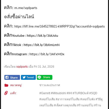
คลิก:
m.me/sqdparts
สั่งซื้อผ่านไลน์
⚙️
คลิก:
https://liff.line.me/1645278921-kWRPP32q/?accountId=sqdparts
คลิก
Youtube : https://bit.ly/3IAJstu
คลิก
Tiktok : https://bit.ly/3bXmLmN
คลิก
Instagram :
https://bit.ly/3AFxMDx
เขียนโดย
sqdparts
เมื่อ
Fri 31 Jul, 2026
หมวดหมู่
ข่าวและประกาศ
แท๊ก:
#Garrett #Mitsubishi #IHI #TURBOแท้ #SQD
#เทอร์โบเสีย #อาการเทอร์โบเสีย #เทอร์โบพัง #วิธีดู
เทอร์โบเสีย #เช็คสาเหตุรถเสีย #ร้านเทอร์โบ #ร้าน