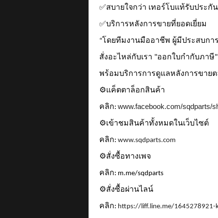
✅
สบายใจกว่า เทอร์โบแท้รับประกั
✅
บริการหลังการขายที่ยอดเยี่ยม
โดยทีมงานมืออาชีพ ผู้มีประสบกา
“
สั่งอะไหล่กับเรา "ออกใบกำกับภาษี" 
พร้อมบริการการดูแลหลังการขายต
⚙️
แค็ตตาล็อกสินค้า
www.facebook.com/sqdparts/s
คลิก:
⚙️
เข้าชมสินค้าทั้งหมดในเว็บไซต์
คลิก:
www.sqdparts.com
⚙️
สั่งซื้อทางเพจ
คลิก:
m.me/sqdparts
⚙️
สั่งซื้อผ่านไลน์
คลิก:
https://liff.line.me/164527892