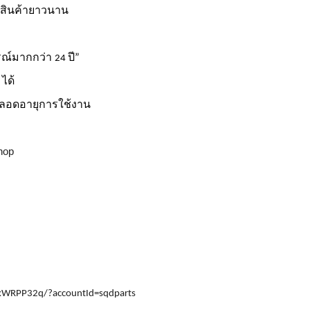
นสินค้ายาวนาน
รณ์มากกว่า
ปี”
24
ได้
ลอดอายุการใช้งาน
hop
1-kWRPP32q/?accountId=sqdparts