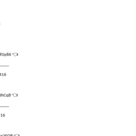
x
👈
kfGy86
_____
416
👈
kJhCq8
_____
416
👈