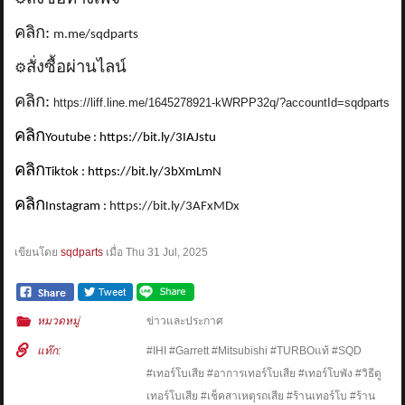
⚙️
คลิก:
m.me/sqdparts
สั่งซื้อผ่านไลน์
⚙️
คลิก:
https://liff.line.me/1645278921-kWRPP32q/?accountId=sqdparts
คลิก
Youtube : https://bit.ly/3IAJstu
คลิก
Tiktok : https://bit.ly/3bXmLmN
คลิก
Instagram :
https://bit.ly/3AFxMDx
เขียนโดย
sqdparts
เมื่อ
Thu 31 Jul, 2025
หมวดหมู่
ข่าวและประกาศ
แท๊ก:
#IHI #Garrett #Mitsubishi #TURBOแท้ #SQD
#เทอร์โบเสีย #อาการเทอร์โบเสีย #เทอร์โบพัง #วิธีดู
เทอร์โบเสีย #เช็คสาเหตุรถเสีย #ร้านเทอร์โบ #ร้าน