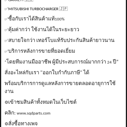
✅
GARRETT
🇺🇸
✅
MITSUBISHI TURBOCHARGER
🇯🇵
ซื้อกับเราได้สินค้าแท้
✅
100%
คุ้มค่ากว่า ใช้งานได้ในระยะยาว
✅
สบายใจกว่า เทอร์โบแท้รับประกันสินค้ายาวนาน
✅
บริการหลังการขายที่ยอดเยี่ยม
✅
โดยทีมงานมืออาชีพ ผู้มีประสบการณ์มากกว่า
ปี”
“
24
สั่งอะไหล่กับเรา "ออกใบกำกับภาษี" ได้
พร้อมบริการการดูแลหลังการขายตลอดอายุการใช้
งาน
เข้าชมสินค้าทั้งหมดในเว็บไซต์
⚙️
คลิก:
www.sqdparts.com
สั่งซื้อทางเพจ
⚙️