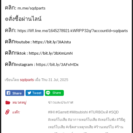
คลิก:
m.me/sqdparts
สั่งซื้อผ่านไลน์
⚙️
คลิก:
https://liff.line.me/1645278921-kWRPP32q/?accountId=sqdparts
คลิก
Youtube : https://bit.ly/3IAJstu
คลิก
Tiktok : https://bit.ly/3bXmLmN
คลิก
Instagram :
https://bit.ly/3AFxMDx
เขียนโดย
sqdparts
เมื่อ
Thu 31 Jul, 2025
หมวดหมู่
ข่าวและประกาศ
แท๊ก:
#IHI #Garrett #Mitsubishi #TURBOแท้ #SQD
#เทอร์โบเสีย #อาการเทอร์โบเสีย #เทอร์โบพัง #วิธีดู
เทอร์โบเสีย #เช็คสาเหตุรถเสีย #ร้านเทอร์โบ #ร้าน