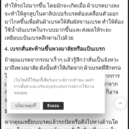
ทำให้รถไถ่มากขึ้น โดยมักจะเกิดเมื่อ ผ้าเบรคบางลง
จะทำให้ลูกสูบในคาลิปเปอร์เบรคต้องเคลื่อนตัวออก
มาไกลขึ้นเพื่อดันผ้าเบรคให้สัมผัสจานเบรค ทำให้ต้อง
ใช้น้ำมันเบรคในระบบมากขึ้นและส่งผลให้ระยะ
เหยียบแป้นเบรคลึกตามไปด้วย
4. เบรกสั่นสะท้านขึ้นพวงมาลัยหรือแป้นเบรก
ถ้าคุณเบรคจากรถมาเร็วๆ แล้วรู้สึกว่าสั่นเป็นจังหวะ
มาถึงพวงมาลัย ดังนั้นทำให้เกิดจาก ผ้าเบรคที่สึกหรอ
ไม่เท่ากัน หรือจานเบรคเริ่มคดงอเสียรูปทรงจากการ
เว็บไซต์นี้ใช้คุกกี้เพื่อวิเคราะห์การเข้าชม จดจำ
เสียดสีและความร้อนสะสม ซึ่งมักเป็นผลพวงมาจาก
การตั้งค่าและปรับปรุงประสบการณ์การใช้งาน
การปล่อยให้ผ้าเบรคหมดแล้วยังฝืนใช้งานต่อ ก็อาจ
ของคุณ
จะทำให้เกิดปัญหาได้
นโยบายคุกกี้
ยินยอม
5. รถดึงไปทางซ้ายหรือขวาขณะเบรก
หากคุณเหยียบเบรคแล้วรถปัดหรือดึงไปทางด้านใด