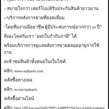
สบายใจกว่า เทอร์โบแท้รับประกันสินค้ายาวนาน
✅
บริการหลังการขายที่ยอดเยี่ยม
✅
โดยทีมงานมืออาชีพ ผู้มีประสบการณ์มากกว่า
ปี”
“
24
สั่งอะไหล่กับเรา "ออกใบกำกับภาษี" ได้
พร้อมบริการการดูแลหลังการขายตลอดอายุการใช้
งาน
เข้าชมสินค้าทั้งหมดในเว็บไซต์
⚙️
คลิก:
www.sqdparts.com
สั่งซื้อทางเพจ
⚙️
คลิก:
m.me/sqdparts
สั่งซื้อผ่านไลน์
⚙️
คลิก:
https://liff.line.me/1645278921-kWRPP32q/?accountId=sqdparts