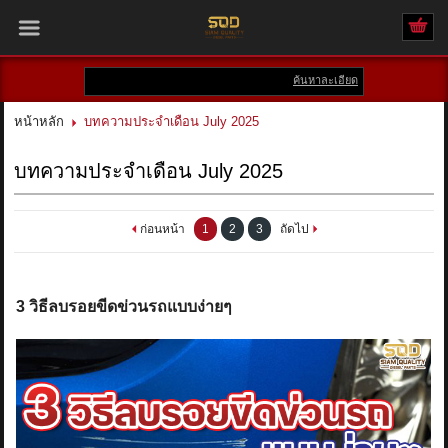
ค้นหาละเอียด
เข้าสู่ระบบ
สมัครสมาชิก
หน้าหลัก
บทความประจำเดือน July 2025
สินค้าที่สนใจ
( 0 )
บทความประจำเดือน July 2025
หน้าหลัก
ก่อนหน้า
1
2
3
ถัดไป
สินค้า
แบรนด์
3 วิธีลบรอยขีดข่วนรถแบบง่ายๆ
บัญชีผู้ใช้
ติดต่อเรา