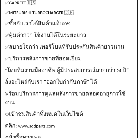
✅
GARRETT
🇺🇸
✅
MITSUBISHI TURBOCHARGER
🇯🇵
ซื้อกับเราได้สินค้าแท้
✅
100%
คุ้มค่ากว่า ใช้งานได้ในระยะยาว
✅
สบายใจกว่า เทอร์โบแท้รับประกันสินค้ายาวนาน
✅
บริการหลังการขายที่ยอดเยี่ยม
✅
โดยทีมงานมืออาชีพ ผู้มีประสบการณ์มากกว่า
ปี”
“
24
สั่งอะไหล่กับเรา "ออกใบกำกับภาษี" ได้
พร้อมบริการการดูแลหลังการขายตลอดอายุการใช้
งาน
เข้าชมสินค้าทั้งหมดในเว็บไซต์
⚙️
คลิก:
www.sqdparts.com
สั่งซื้อทางเพจ