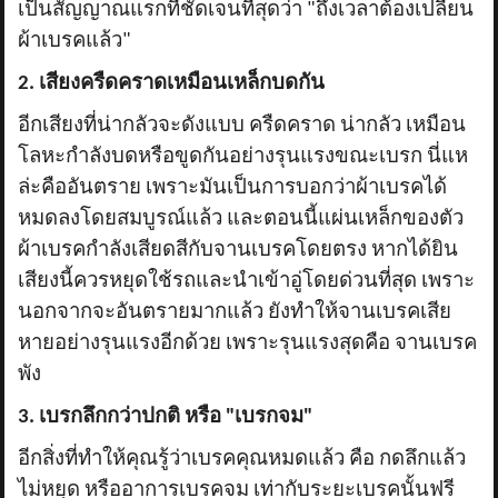
เป็นสัญญาณแรกที่ชัดเจนที่สุดว่า "ถึงเวลาต้องเปลี่ยน
ผ้าเบรคแล้ว"
2. เสียงครืดคราดเหมือนเหล็กบดกัน
อีกเสียงที่น่ากลัวจะดังแบบ ครืดคราด น่ากลัว เหมือน
โลหะกำลังบดหรือขูดกันอย่างรุนแรงขณะเบรก นี่แห
ล่ะคืออันตราย เพราะมันเป็นการบอกว่าผ้าเบรคได้
หมดลงโดยสมบูรณ์แล้ว และตอนนี้แผ่นเหล็กของตัว
ผ้าเบรคกำลังเสียดสีกับจานเบรคโดยตรง หากได้ยิน
เสียงนี้ควรหยุดใช้รถและนำเข้าอู่โดยด่วนที่สุด เพราะ
นอกจากจะอันตรายมากแล้ว ยังทำให้จานเบรคเสีย
หายอย่างรุนแรงอีกด้วย เพราะรุนแรงสุดคือ จานเบรค
พัง
3. เบรกลึกกว่าปกติ หรือ "เบรกจม"
อีกสิ่งที่ทำให้คุณรู้ว่าเบรคคุณหมดแล้ว คือ กดลึกแล้ว
ไม่หยุด หรืออาการเบรคจม เท่ากับระยะเบรคนั้นฟรี