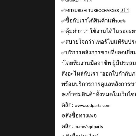
✅
GARRETT
🇺🇸
✅
MITSUBISHI TURBOCHARGER
🇯🇵
ซื้อกับเราได้สินค้าแท้
✅
100%
คุ้มค่ากว่า ใช้งานได้ในระยะ
✅
สบายใจกว่า เทอร์โบแท้รับปร
✅
บริการหลังการขายที่ยอดเยี่ย
✅
โดยทีมงานมืออาชีพ ผู้มีประ
“
สั่งอะไหล่กับเรา "ออกใบกำกับภา
พร้อมบริการการดูแลหลังการข
เข้าชมสินค้าทั้งหมดในเว็บไซต
⚙️
คลิก:
www.sqdparts.com
สั่งซื้อทางเพจ
⚙️
คลิก:
m.me/sqdparts