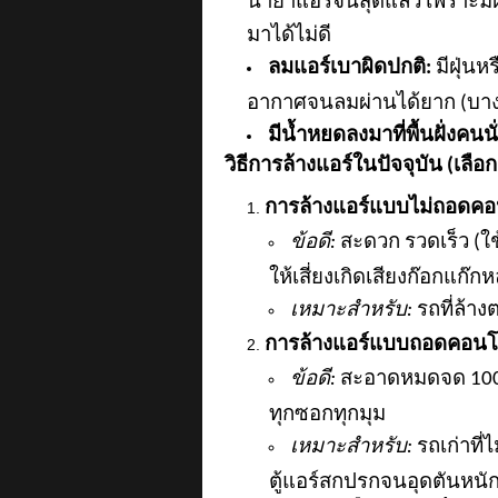
น้ำยาแอร์จนสุดแล้ว เพราะม
มาได้ไม่ดี
ลมแอร์เบาผิดปกติ:
มีฝุ่น
อากาศจนลมผ่านได้ยาก (บางคร
มีน้ำหยดลงมาที่พื้นฝั่งคนนั่
วิธีการล้างแอร์ในปัจจุบัน (เลื
การล้างแอร์แบบไม่ถอดคอน
ข้อดี:
สะดวก รวดเร็ว (
ให้เสี่ยงเกิดเสียงก๊อกแก๊
เหมาะสำหรับ:
รถที่ล้า
การล้างแอร์แบบถอดคอนโ
ข้อดี:
สะอาดหมดจด
10
ทุกซอกทุกมุม
เหมาะสำหรับ:
รถเก่าที่
ตู้แอร์สกปรกจนอุดตันหนั