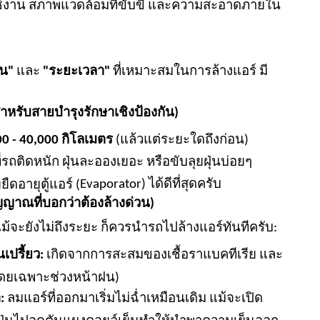
ใช้งาน สภาพแวดล้อมที่ขับขี่ และความสะอาดภายใน
น"
และ
"ระยะเวลา"
ที่เหมาะสมในการล้างแอร์ มี
หรับสายบำรุงรักษาเชิงป้องกัน)
0 - 40,000 กิโลเมตร
(แล้วแต่ระยะใดถึงก่อน)
รถติดหนัก ฝุ่นละอองเยอะ หรือขับลุยฝุ่นบ่อยๆ
Evaporator) ได้ดีที่สุดครับ
ืดอายุตู้แอร์ (
ญญาณที่บอกว่าต้องล้างด่วน)
้จะยังไม่ถึงระยะ ก็ควรนำรถไปล้างแอร์ทันทีครับ:
นเปรี้ยว:
เกิดจากการสะสมของเชื้อราแบคทีเรีย และ
 (โดยเฉพาะช่วงหน้าฝน)
:
ลมแอร์ที่ออกมาเริ่มไม่ฉ่ำเหมือนเดิม แม้จะเปิด