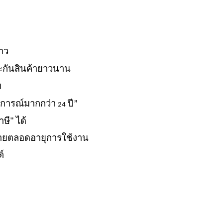
ยาว
ะกันสินค้ายาวนาน
ม
สบการณ์มากกว่า
ปี”
24
ษี" ได้
ายตลอดอายุการใช้งาน
์