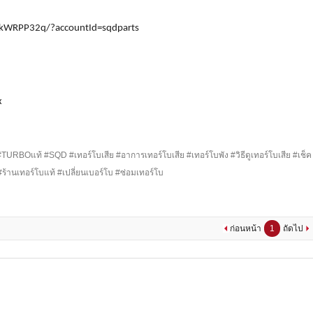
1-kWRPP32q/?accountId=sqdparts
x
#TURBOแท้ #SQD #เทอร์โบเสีย #อาการเทอร์โบเสีย #เทอร์โบพัง #วิธีดูเทอร์โบเสีย #เช็ค
#ร้านเทอร์โบแท้ #เปลี่ยนเบอร์โบ #ซ่อมเทอร์โบ
ก่อนหน้า
1
ถัดไป