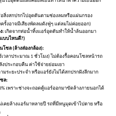
ีฝุ่นไปอุดตันแผงคอยล์เย็นทำให้นำพาความเย็นออก
หรือสิ่งสกปรกไปอุดตันตามช่องลมหรือแผ่นกรอง
ั้งอาจมีเสียงพัดลมดังฟู่ๆ แต่ลมไม่ค่อยออก)
ง:
เกิดจากท่อน้ำทิ้งแอร์อุดตันทำให้น้ำล้นออกมา
อกแบบไหนดี
?)
โซล (ล้างส่องกล้อง):
ใช้เวลาประมาณ
1 ชั่วโมง) ไม่ต้องรื้อคอนโซลหน้ารถ
กหลังประกอบคืน ค่าใช้จ่ายย่อมเยา
งตามระยะประจำ หรือแอร์ยังไม่ได้สกปรกฝังลึกมาก
ซล:
0% เพราะช่างจะถอดตู้แอร์ออกมาขัดล้างภายนอกได้
ไม่เคยล้างแอร์มาหลายปี รถที่มีหนูมุดเข้าไปตาย หรือ
ก