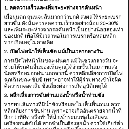
1. ลดความเร็วและเพิ่มระยะห่างจากคันหน้า
เมื่อฝนตก ถนนจะลื่นมากกว่าปกติ ส่งผลให้ระยะเบรก
ยาวขึ้น ดังนั้นควรลดความเร็วลงอย่างน้อย 20–30%
และเพิ่มระยะห่างจากรถคันหน้าเป็นอย่างน้อยสองเท่า
ของปกติ เพื่อให้มีเวลาพอในการเบรกหรือหลบหลีก
หากเกิดเหตุไม่คาดคิด
2. เปิดไฟหน้าให้เห็นชัด แม้เป็นเวลากลางวัน
การเปิดไฟหน้าในขณะฝนตก แม้ในช่วงกลางวัน จะ
ช่วยให้รถคันอื่นมองเห็นคุณได้ง่ายขึ้นในสภาพแสง
น้อยหรือหมอกฝน นอกจากนี้ ควรหลีกเลี่ยงการเปิดไฟ
ฉุกเฉินขณะขับขี่ เพราะอาจทำให้ผู้ร่วมทางเข้าใจผิด
คิดว่ารถจอดเสีย ซึ่งเสี่ยงต่อการเกิดอุบัติเหตุได้
3. หลีกเลี่ยงการขับผ่านแอ่งน้ำหรือน้ำท่วมขัง
หากพบเส้นทางที่มีน้ำขังหรือมองไม่เห็นพื้นถนน ควร
หลีกเลี่ยงการขับผ่าน เพราะอาจเกิดอันตรายจากน้ำที่
ลึกกว่าที่คิด หรือทำให้น้ำเข้าระบบท่อไอเสียจน
เครื่องยนต์ดับได้ หากจำเป็นต้องลุยน้ำ ควรใช้เกียร์ต่ำ