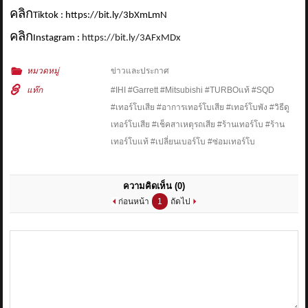
คลิก
Tiktok : https://bit.ly/3bXmLmN
คลิก
Instagram :
https://bit.ly/3AFxMDx
หมวดหมู่
ข่าวและประกาศ
แท๊ก
#IHI #Garrett #Mitsubishi #TURBOแท้ #SQD
#เทอร์โบเสีย #อาการเทอร์โบเสีย #เทอร์โบพัง #วิธีดู
เทอร์โบเสีย #เช็คสาเหตุรถเสีย #ร้านเทอร์โบ #ร้าน
เทอร์โบแท้ #เปลี่ยนเบอร์โบ #ซ่อมเทอร์โบ
ความคิดเห็น
(0)
ก่อนหน้า
1
ถัดไป