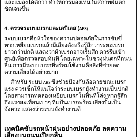
และแมลงได้ดีกว่า ทำให้การมองเห็นในสภาพฝนตก
ชัดเจนขึ้น
4. ตรวจระบบเบรกและเอบีเอส (
ABS)
ระบบเบรกคือหัวใจของความปลอดภัยในการขับขี่
หากเหยียบเบรกแล้วมีเสียงดังหรือรู้สึกว่าระยะเบรก
ยาวกว่าปกติ แสดงว่าผ้าเบรกอาจเริ่มสึก ควรรีบเข้า
ศูนย์เพื่อตรวจสอบทันที โดยเฉพาะในช่วงฝนตกที่ถนน
ลื่น การมีระบบเบรกที่พร้อมใช้งานคือสิ่งที่ช่วยลด
ความเสี่ยงได้อย่างมาก
สำหรับ ระบบ
ซึ่งช่วยป้องกันล้อตายขณะเบรก
ABS
แรง ควรเช็กให้แน่ใจว่าระบบเบรกยังทำงานเป็นปกติ
โดยสามารถทดลองเหยียบเบรกในพื้นที่โล่ง หากรู้สึก
ถึงแรงสะเทือนเบาๆ ที่แป้นเบรกพร้อมเสียงปั๊มเป็น
จังหวะ แสดงว่าระบบยังทำงานดี
เทคนิคขับรถหน้าฝนอย่างปลอดภัย ลดความ
เสี่ยงบนถนนเปียกลื่น