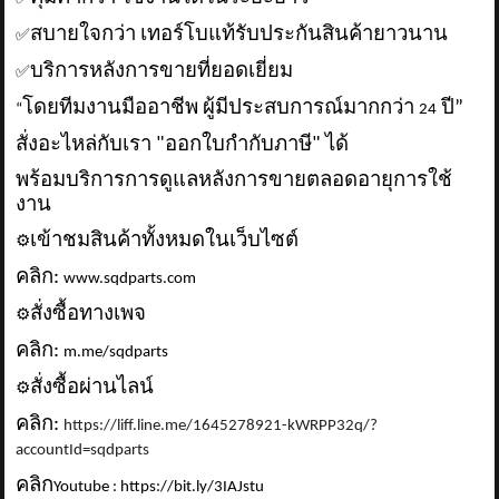
สบายใจกว่า เทอร์โบแท้รับประกันสินค้ายาวนาน
✅
บริการหลังการขายที่ยอดเยี่ยม
✅
โดยทีมงานมืออาชีพ ผู้มีประสบการณ์มากกว่า
ปี”
“
24
สั่งอะไหล่กับเรา "ออกใบกำกับภาษี" ได้
พร้อมบริการการดูแลหลังการขายตลอดอายุการใช้
งาน
เข้าชมสินค้าทั้งหมดในเว็บไซต์
⚙️
คลิก:
www.sqdparts.com
สั่งซื้อทางเพจ
⚙️
คลิก:
m.me/sqdparts
สั่งซื้อผ่านไลน์
⚙️
คลิก:
https://liff.line.me/1645278921-kWRPP32q/?
accountId=sqdparts
คลิก
Youtube : https://bit.ly/3IAJstu