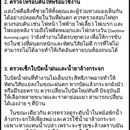
2. ตรวจไฟรอบคันให้พร้อมใช้งาน
แสงไฟคือสิ่งที่ช่วยให้ทั้งคุณและผู้ร่วมทางมองเห็นกัน
ได้อย่างปลอดภัยในวันที่ฝนตก ควรตรวจสอบไฟทุก
ดวงรอบคัน เช่น ไฟหน้า ไฟท้าย ไฟเลี้ยว ไฟเบรก และ
ไฟถอยหลัง รวมถึงไฟตัดหมอกและไฟกลางวัน (
Daytime
ว่ายังทำงานได้ครบทุกดวง เพื่อให้การขับ
Running Light)
รถในช่วงที่ฝนตกหนักและทัศนวิสัยไม่ดี การที่ไฟไม่
สามารถไม่ได้อาจทำให้เกิดอันตรายบนท้องถนนได้
3. ตรวจเช็กใบปัดน้ำฝนและน้ำยาล้างกระจก
ใบปัดน้ำฝนที่ทำงานไม่เต็มประสิทธิภาพอาจทำให้
ทัศนวิสัยแย่ลงในขณะฝนตก หากปัดแล้วกระจกยังมัว
หรือมีรอยคราบ ควรเปลี่ยนใบปัดใหม่ทันที ปัจจุบันมี
ให้เลือกหลายขนาดและราคาย่อมเยา สามารถเปลี่ยน
ได้เองง่าย ๆ ที่บ้าน
ในขณะเดียวกัน ควรตรวจดูระดับน้ำในหม้อพักน้ำ
ล้างกระจกให้เพียงพอ และควรใช้น้ำยาล้างกระจก
เฉพาะทางแทนน้ำเปล่า เพราะจะช่วยชะล้างคราบมัน