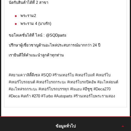
นัดรับสินค้าได้ที่ 2 สาขา
พระราม2
พระราม 4 (บางรัก)
ขอโลเคชั่นได้ที่ ไลน์ : @SQDparts
ปรึกษาผู้เชี่ยวชาญด้านอะไหล่ประสบการณ์มากกว่า 24 ปี
เรายินดีให้คำแนะนำลูกค้าทุกท่าน
#สยามควาลิตี้ดีเซล
#SQD
#ร้านเทอร์โบ
#เทอร์โบแท้
#เทอร์โบ
#เทอร์โบรถยนต์
#เทอร์โบรถกระบะ
#เทอร์โบรถปิคอัพ
#อะไหล่ยนต์
#อะไหล่รถกระบะ
#เทอร์โบรถบรรทุก
#Isuzu
#อีซูซุ
#Deca270
#Deca
#เดก้า
#270
#Turbo
#Autoparts
#ร้านเทอร์โบพระรามสอง
ข้อมูลทั่วไป