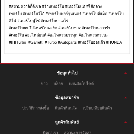
#สยามควาลิตี้ดีเซล #ร้านเทอร์โบ #เทอร์โบแท้ #ไส้กลาง
เทอร์โบ #เทอร์โบวีโก้ #เทอร์โบฟอร์จูนเนอร์ #เทอร์โบดีแม็ก #เทอร์โบ
ฮีโน่ #เทอร์โบฟูโซ่ #เทอร์โบปาเจโร่
#เทอร์โบmu7 #เทอร์โบฟอร์ด #เทอร์โบmux #เทอร์โบนาวาร่า
#เทอร์โบ #อะไหล่ยนต์ #อะไหล่รถบรรทุก #อะไหล่รถกระบะ
#IHITurbo #Garrett #Turbo #Autoparts #เทอร์โบฮอนด้า #HONDA
ข้อมูลทั่วไป
ข่าว
บล็อก
แผนผังเว็บไซต์
ข้อมูลสมาชิก
ประวัติการสั่งซื้อ
สินค้าที่สนใจ
เปรียบเทียบสินค้า
ลูกค้าสัมพันธ์
ติดต่อเรา
สถานะการจัดส่ง