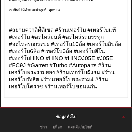
ปรึกษาผู้เชี่ยวชาญด้านอะไหล่ประสบการณ์มากกว่า 24 ปี
เรายินดีให้คำแนะนำลูกค้าทุกท่าน
#สยามควาลิตี้ดีเซล #ร้านเทอร์โบ #เทอร์โบแท้
#เทอร์โบ #อะไหล่ยนต์ #อะไหล่รถบรรทุก
#อะไหล่รถกระบะ
#เทอร์โบ10ล้อ #เทอร์โบสิบล้อ
#เทอร์โบ6ล้อ #เทอร์โบ6ล้อ
#เทอร์โบฮีโน่
#เทอร์โบHINO #HINO #HINOJ05E #J05E
#FC9J #Garrett #Turbo #Autoparts #ร้าน
เทอร์โบพระรามสอง #ร้านเทอร์โบฝั่งธน #ร้าน
เทอร์โบรังสิต #ร้านเทอร์โบพระราม4 #ร้าน
เทอร์โบโคราช #ร้านเทอร์โบขอนแก่น
ข้อมูลทั่วไป
ข่าว
บล็อก
แผนผังเว็บไซต์