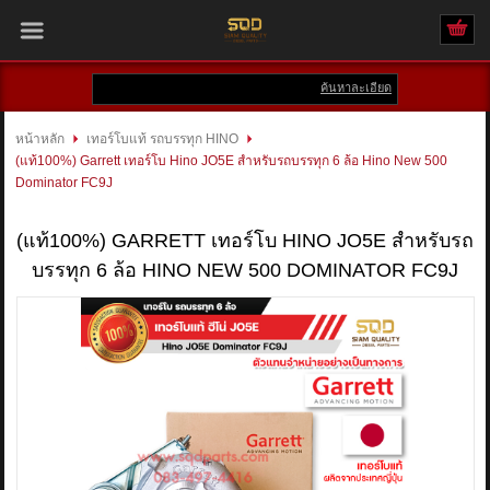
ค้นหาละเอียด
เข้าสู่ระบบ
สมัครสมาชิก
หน้าหลัก
เทอร์โบแท้ รถบรรทุก HINO
(แท้100%) Garrett เทอร์โบ Hino JO5E สำหรับรถบรรทุก 6 ล้อ Hino New 500
สินค้าที่สนใจ
( 0 )
Dominator FC9J
หน้าหลัก
(แท้100%) GARRETT เทอร์โบ HINO JO5E สำหรับรถ
บรรทุก 6 ล้อ HINO NEW 500 DOMINATOR FC9J
สินค้า
แบรนด์
บัญชีผู้ใช้
ติดต่อเรา