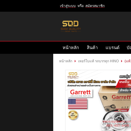
เข้าสู่ระบบ
หรือ
สมัครสมาชิก
เข้าสู่
ระบบ
หรือ
สมัคร
หน้าหลัก
สินค้า
แบรนด์
บั
สมาชิก
สินค้าที่สนใจ
( 0 )
หน้าหลัก
เทอร์โบแท้ รถบรรทุก HINO
(แท
หน้าหลัก
สินค้า
แบรนด์
บัญชีผู้ใช้
ติดต่อเรา
ข่าวสาร
รีวิวลูกค้า
รีวิวลูกค้า2
RETURN AND REFUND POLICY