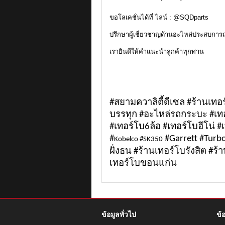
ขอโลเคชั่นได้ที่ ไลน์ : @SQDparts
ปรึกษาผู้เชี่ยวชาญด้านอะไหล่ประสบการณ
เรายินดีให้คำแนะนำลูกค้าทุกท่าน
#สยามควาลิตี้ดีเซล #ร้านเทอ
บรรทุก #อะไหล่รถกระบะ
#เท
#เทอร์โบ6ล้อ
#เทอร์โบฮีโน่ 
#
#Garrett #Turb
Kobelco #SK350
ฝั่งธน #ร้านเทอร์โบรังสิต #
เทอร์โบขอนแก่น
ข้อมูลทั่วไป
ข้