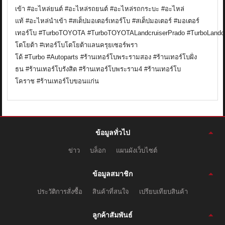
เข้า
#อะไหล่ยนต์
#อะไหล่รถยนต์
#อะไหล่รถกระบะ
#อะไหล่
แท้
#อะไหล่นำเข้า
#สเต็ปมอเตอร์เทอร์โบ
#สเต็ปมอเตอร์
#มอเตอร์
เทอร์โบ
#TurboTOYOTA
#TurboTOYOTALandcruiserPrado
#TurboLandc
โตโยต้า
#เทอร์โบโตโยต้าแลนครุยเซอร์พรา
โด้
#Turbo
#Autoparts
#ร้านเทอร์โบพระรามสอง
#ร้านเทอร์โบฝั่ง
ธน
#ร้านเทอร์โบรังสิต
#ร้านเทอร์โบพระราม4
#ร้านเทอร์โบ
โคราช
#ร้านเทอร์โบขอนแก่น
ข้อมูลทั่วไป
ข่าว
บล็อก
แผนผังเว็บไซต์
ข้อมูลสมาชิก
ประวัติการสั่งซื้อ
สินค้าที่สนใจ
เปรียบเทียบสินค้า
ลูกค้าสัมพันธ์