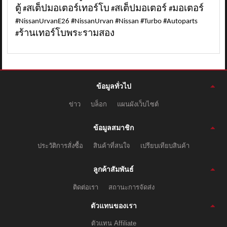
ตู้
สเต็ปมอเตอร์เทอร์โบ
สเต็ปมอเตอร์
มอเตอร์
#
#
#
#NissanUrvanE26 #NissanUrvan #Nissan #Turbo #Autoparts
ร้านเทอร์โบพระรามสอง
#
ข้อมูลทั่วไป
ข่าว
บล็อก
แผนผังเว็บไซต์
ข้อมูลสมาชิก
ประวัติการสั่งซื้อ
สินค้าที่สนใจ
เปรียบเทียบสินค้า
ลูกค้าสัมพันธ์
ติดต่อเรา
สถานะการจัดส่ง
ตัวแทนของเรา
ตัวแทน Affiliate