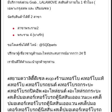
มีบริการส่งด่วน Grab , LALAMOVE ส่งสินค้าภายใน 1 ชั่วโมง (
เฉพาะกรุงเทพ และ ปริมณฑล )
นัดรับสินค้าได้ที่ 2 สาขา
สาขาพระราม2
พระราม 4 (บางรัก)
ขอโลเคชั่นได้ที่ ไลน์ : @SQDparts
ปรึกษาผู้เชี่ยวชาญด้านอะไหล่ประสบการณ์มากกว่า 24 ปี
เรายินดีให้คำแนะนำลูกค้าทุกท่าน
สยามควาลิตี้ดีเซล
ร้านเทอร์โบ
เทอร์โบแท้
#
#SQD #
#
เทอร์โบ
เทอร์โบรถยนต์
เทอร์โบรถกระบะ
#
#
#
เทอร์โบรถปิคอัพ
อะไหล่ยนต์
อะไหล่รถกระบะ
#
#
#
สเต็ปมอเตอร์เทอร์โบรถตู้นิสสันเออแวน
สเต็
#
E26 #
ปมอเตอร์เทอร์โบรถตู้นิสสันเออแวน
สเต็ปมอ
#
เตอร์เทอร์โบรถตู้นิสสัน
สเต็ปมอเตอร์เทอร์โบรถ
#