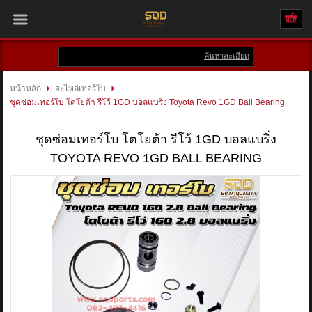
ค้นหาละเอียด
เข้าสู่ระบบ
สมัครสมาชิก
หน้าหลัก
อะไหล่เทอร์โบ
ชุดซ่อมเทอร์โบ โตโยต้า รีโว้ 1GD บอลแบริ่ง Toyota Revo 1GD Ball Bearing
สินค้าที่สนใจ
( 0 )
ชุดซ่อมเทอร์โบ โตโยต้า รีโว้ 1GD บอลแบริ่ง
หน้าหลัก
TOYOTA REVO 1GD BALL BEARING
สินค้า
แบรนด์
บัญชีผู้ใช้
ติดต่อเรา