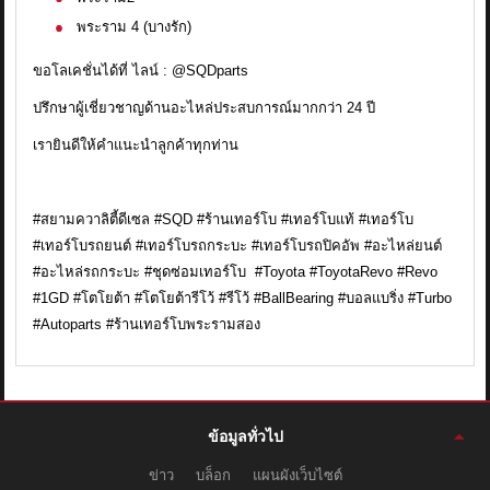
พระราม 4 (บางรัก)
ขอโลเคชั่นได้ที่ ไลน์ : @SQDparts
ปรึกษาผู้เชี่ยวชาญด้านอะไหล่ประสบการณ์มากกว่า 24 ปี
เรายินดีให้คำแนะนำลูกค้าทุกท่าน
#สยามควาลิตี้ดีเซล #SQD #ร้านเทอร์โบ #เทอร์โบแท้ #เทอร์โบ
#เทอร์โบรถยนต์ #เทอร์โบรถกระบะ #เทอร์โบรถปิคอัพ #อะไหล่ยนต์
#อะไหล่รถกระบะ #ชุดซ่อมเทอร์โบ #Toyota #ToyotaRevo #Revo
#1GD #โตโยต้า #โตโยต้ารีโว้ #รีโว้ #BallBearing #บอลแบริ่ง #Turbo
#Autoparts #ร้านเทอร์โบพระรามสอง
ข้อมูลทั่วไป
ข่าว
บล็อก
แผนผังเว็บไซต์