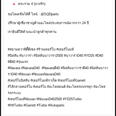
พระราม 4 (บางรัก)
ขอโลเคชั่นได้ที่ ไลน์ : @SQDparts
ปรึกษาผู้เชี่ยวชาญด้านอะไหล่ประสบการณ์มากกว่า 24 ปี
เรายินดีให้คำแนะนำลูกค้าทุกท่าน
#สยามควาลิตี้ดีเซล #ร้านเทอร์โบ #เทอร์โบแท้
#นิสสัน #นาวาร่า #นิสสันนาวาร่า2500 #นาวาร่าD40 #YD25 #D40
#ดี40 #รุ่นแรก
#Navara #NavaraD40 #Navaraดี40 #นิสสันนาวาร่าดี40 #นิสสันนาวา
ร่าD40 #Nissan #NissanNavaraD40
#เทอร์โบนิสสัน #เทอร์โบแท้กาเร็ต #เทอร์โบแท้Garrett
#ไส้กลางเทอร์โบ #เทอร์โบ #อะไหล่ยนต์ #อะไหล่รถบรรทุก #อะไหล่
รถกระบะ
#เทอร์โบแท้Nissan #NissanD402500 #YD25Turbo
#IHITurbo #Garrett #Turbo #Autoparts