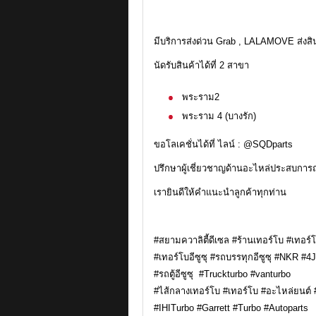
มีบริการส่งด่วน Grab , LALAMOVE ส่งส
นัดรับสินค้าได้ที่ 2 สาขา
พระราม2
พระราม 4 (บางรัก)
ขอโลเคชั่นได้ที่ ไลน์ : @SQDparts
ปรึกษาผู้เชี่ยวชาญด้านอะไหล่ประสบการณ
เรายินดีให้คำแนะนำลูกค้าทุกท่าน
#สยามควาลิตี้ดีเซล #ร้านเทอร์โบ #เทอร์
#เทอร์โบอีซูซุ #รถบรรทุกอีซูซุ #NKR #4
#รถตู้อีซูซุ #Truckturbo #vanturbo
#ไส้กลางเทอร์โบ #เทอร์โบ #อะไหล่ยนต
#IHITurbo #Garrett #Turbo #Autoparts