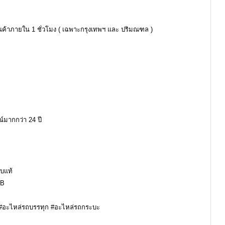
ินค้าภายใน 1 ชั่วโมง ( เฉพาะกรุงเทพฯ และ ปริมณฑล )
์มากกว่า 24 ปี
โบแท้
JB
์ #อะไหล่รถบรรทุก #อะไหล่รถกระบะ