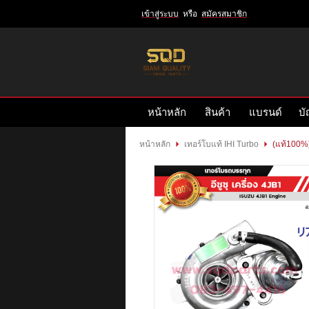
เข้าสู่ระบบ
หรือ
สมัครสมาชิก
เข้าสู่
ระบบ
หรือ
สมัคร
หน้าหลัก
สินค้า
แบรนด์
บั
สมาชิก
สินค้าที่สนใจ
( 0 )
หน้าหลัก
เทอร์โบแท้ IHI Turbo
(แท้100%) 
หน้าหลัก
สินค้า
แบรนด์
บัญชีผู้ใช้
ติดต่อเรา
ข่าวสาร
รีวิวลูกค้า
รีวิวลูกค้า2
RETURN AND REFUND POLICY