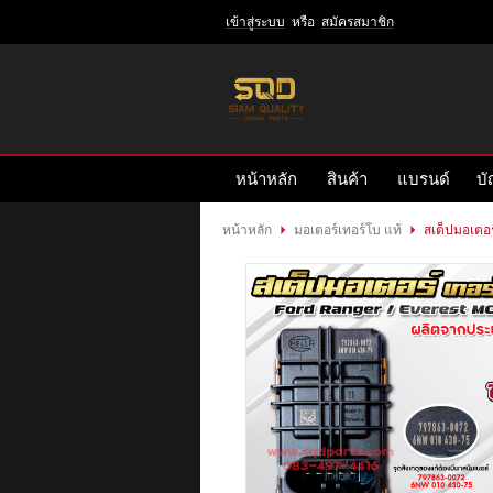
เข้าสู่ระบบ
หรือ
สมัครสมาชิก
เข้าสู่
ระบบ
หรือ
สมัคร
หน้าหลัก
สินค้า
แบรนด์
บั
สมาชิก
สินค้าที่สนใจ
( 0 )
หน้าหลัก
มอเตอร์เทอร์โบ แท้
สเต็ปมอเตอร
หน้าหลัก
สินค้า
แบรนด์
บัญชีผู้ใช้
ติดต่อเรา
ข่าวสาร
รีวิวลูกค้า
รีวิวลูกค้า2
RETURN AND REFUND POLICY