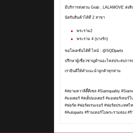
มีบริการส่งด่วน Grab , LALAMOVE ส่งส
นัดรับสินค้าได้ที่ 2 สาขา
พระราม2
พระราม 4 (บางรัก)
ขอโลเคชั่นได้ที่ ไลน์ : @SQDparts
ปรึกษาผู้เชี่ยวชาญด้านอะไหล่ประสบการณ
เรายินดีให้คำแนะนำลูกค้าทุกท่าน
#สยามควาลิตี้ดีเซล #Siamquality #Siamq
#มอเตอร์ #สเต็ปมอเตอร์ #มอเตอร์เทอร์โบ
#ฟอร์ด #ฟอร์ดเรนเจอร์ #ฟอร์ดประเทศไ
#Autoparts #ร้านเทอร์โบพระรามสอง #ร้า