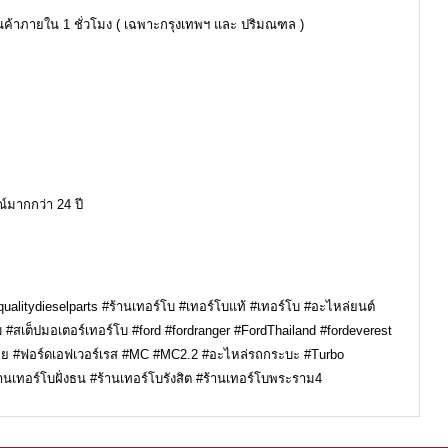
ินค้าภายใน 1 ชั่วโมง ( เฉพาะกรุงเทพฯ และ ปริมณฑล )
์มากกว่า 24 ปี
ualitydieselparts #ร้านเทอร์โบ #เทอร์โบแท้ #เทอร์โบ #อะไหล่ยนต์
 #สเต็ปมอเตอร์เทอร์โบ #ford #fordranger #FordThailand #fordeverest
ทย #ฟอร์ดเอฟเวอร์เรส #MC #MC2.2 #อะไหล่รถกระบะ #Turbo
นเทอร์โบฝั่งธน #ร้านเทอร์โบรังสิต #ร้านเทอร์โบพระราม4