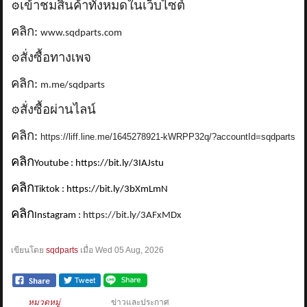
เข้าชมสินค้าทั้งหมดในเว็บไซต์
⚙️
คลิก:
www.sqdparts.com
สั่งซื้อทางเพจ
⚙️
คลิก:
m.me/sqdparts
สั่งซื้อผ่านไลน์
⚙️
คลิก:
https://liff.line.me/1645278921-kWRPP32q/?accountId=sqdparts
คลิก
Youtube : https://bit.ly/3IAJstu
คลิก
Tiktok : https://bit.ly/3bXmLmN
คลิก
Instagram :
https://bit.ly/3AFxMDx
เขียนโดย
sqdparts
เมื่อ
Wed 05 Aug, 2026
หมวดหมู่
ข่าวและประกาศ