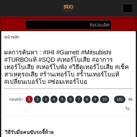
ค้นหาละเอียด
เข้าสู่ระบบ
สมัครสมาชิก
หน้าหลัก
สินค้าที่สนใจ
( 0 )
ผลการค้นหา : #IHI #Garrett #Mitsubishi
#TURBOแท้ #SQD #เทอร์โบเสีย #อาการ
หน้าหลัก
เทอร์โบเสีย #เทอร์โบพัง #วิธีดูเทอร์โบเสีย #เช็ค
สาเหตุรถเสีย #ร้านเทอร์โบ #ร้านเทอร์โบแท้
สินค้า
#เปลี่ยนเบอร์โบ #ซ่อมเทอร์โบอ
แบรนด์
..
ก่อนหน้า
1
2
3
4
5
6
7
8
9
10
181
ถัด
บัญชีผู้ใช้
ไป
ติดต่อเรา
วิธีรับมือคนขับรถจี้ท้าย