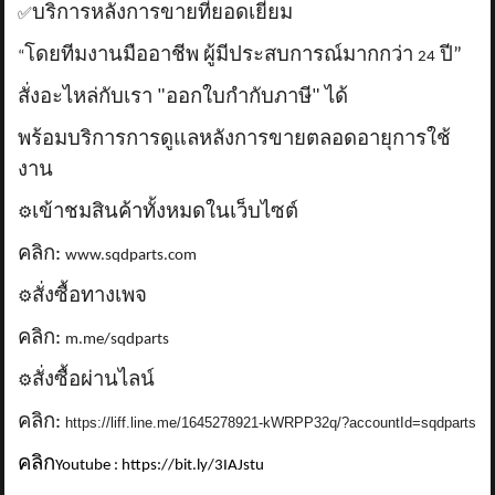
บริการหลังการขายที่ยอดเยี่ยม
✅
โดยทีมงานมืออาชีพ ผู้มีประสบการณ์มากกว่า
ปี”
“
24
สั่งอะไหล่กับเรา "ออกใบกำกับภาษี" ได้
พร้อมบริการการดูแลหลังการขายตลอดอายุการใช้
งาน
เข้าชมสินค้าทั้งหมดในเว็บไซต์
⚙️
คลิก:
www.sqdparts.com
สั่งซื้อทางเพจ
⚙️
คลิก:
m.me/sqdparts
สั่งซื้อผ่านไลน์
⚙️
คลิก:
https://liff.line.me/1645278921-kWRPP32q/?accountId=sqdparts
คลิก
Youtube : https://bit.ly/3IAJstu