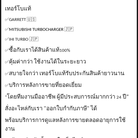
เทอร์โบแท้
✅
GARRETT
🇺🇸
✅
MITSUBISHI TURBOCHARGER
🇯🇵
✅
IHI TURBO
🇯🇵
ซื้อกับเราได้สินค้าแท้
✅
100%
คุ้มค่ากว่า ใช้งานได้ในระยะยาว
✅
สบายใจกว่า เทอร์โบแท้รับประกันสินค้ายาวนาน
✅
บริการหลังการขายที่ยอดเยี่ยม
✅
โดยทีมงานมืออาชีพ ผู้มีประสบการณ์มากกว่า
ปี”
“
24
สั่งอะไหล่กับเรา "ออกใบกำกับภาษี" ได้
พร้อมบริการการดูแลหลังการขายตลอดอายุการใช้
งาน