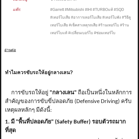
แท๊ก:
#Garrett #Mitsubishi #IHI #TURBOแท้ #SQD
#เทอร์โบเสีย #อาการเทอร์โบเสีย #เทอร์โบพัง #วิธีดู
เทอร์โบเสีย #เช็คสาเหตุรถเสีย #ร้านเทอร์โบ #ร้าน
เทอร์โบแท้ #เปลี่ยนเบอร์โบ #ซ่อมเทอร์โบ
อ่านต่อ
ทำไมควรขับรถให้อยู่กลางเลน?
การขับรถให้อยู่
"กลางเลน"
ถือเป็นหนึ่งในหลักการ
สำคัญของการขับขี่ปลอดภัย (
Defensive Driving) ครับ
เหตุผลหลักๆ มีดังนี้:
1. มี "พื้นที่ปลอดภัย" (Safety Buffer) รอบตัวรถมาก
ที่สุด