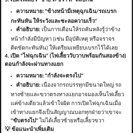
3. เปิดไฟเลี้ยว "ซ้าย ที-ขวา ที" สลับกัน
ความหมาย:
"ข้างหน้ามีเหตุฉุกเฉิน/รถเบรก
กะทันหัน ให้ระวังและชะลอความเร็ว"
คำอธิบาย:
เป็นการเตือนให้รถคันหลังรู้ว่าข้าง
หน้ากำลังมีปัญหา (เช่น มีอุบัติเหตุ หรือจราจร
ติดขัดกะทันหัน) ให้เตรียมเหยียบเบรกไว้ได้เลย
4. เปิด "ไฟฉุกเฉิน" (ไฟเลี้ยววับวาบพร้อมกันสองข้าง)
ตอนกำลังจะผ่านทางแยก
ความหมาย:
"กำลังจะตรงไป"
คำอธิบาย:
เนื่องจากรถบรรทุกมีขนาดใหญ่ รถ
ทางซ้ายและขวาตรงทางแยกอาจมองเห็นไฟเลี้ยว
แค่ข้างเดียวแล้วเข้าใจผิด การเปิดไฟฉุกเฉินเมื่อ
เข้าทางแยกจึงเป็นสัญญาณบอกทุกฝ่ายว่าเขาจะ
"ขับตรงไป"
ไม่ได้เลี้ยวซ้ายหรือเลี้ยวขวา
💡
ข้อแนะนำเพิ่มเติม