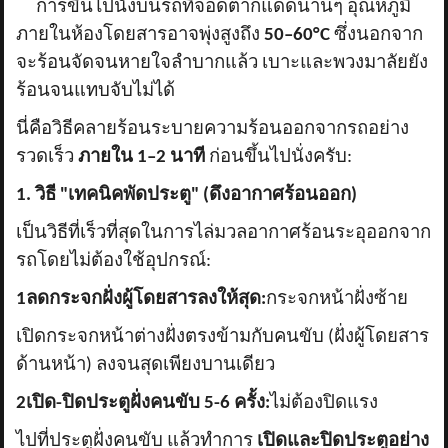
การขึ้นไปนั่งบนรถที่จอดตากแดดนานๆ อุณหภูมิ
ภายในห้องโดยสารอาจพุ่งสูงถึง
50–60°C
ซึ่งนอกจาก
จะร้อนจัดจนหายใจลำบากแล้ว เบาะและพวงมาลัยยัง
ร้อนจนแทบจับไม่ได้
นี่คือวิธีคลายร้อนระบายความร้อนออกจากรถอย่าง
รวดเร็ว
ภายใน
1–2 นาที
ก่อนขึ้นไปนั่งครับ:
1. วิธี "เทคนิคพัดประตู" (ดึงอากาศร้อนออก)
เป็นวิธีที่เร็วที่สุดในการไล่มวลอากาศร้อนระอุออกจาก
รถโดยไม่ต้องใช้อุปกรณ์:
1ลดกระจกฝั่งผู้โดยสารลงให้สุด:
กระจกหน้าฝั่งซ้าย
เปิดกระจกหน้าต่างฝั่งตรงข้ามกับคนขับ (ฝั่งผู้โดยสาร
ด้านหน้า) ลงจนสุดเพียงบานเดียว
2เปิด-ปิดประตูฝั่งคนขับ 5-6 ครั้ง:
ไม่ต้องปิดแรง
ไปที่ประตูฝั่งคนขับ แล้วทำการ
เปิดและปิดประตูอย่าง