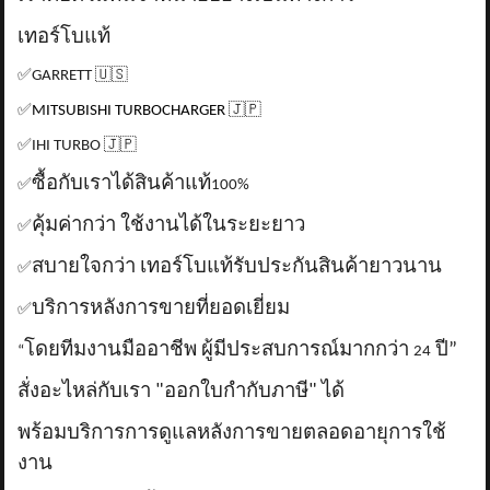
เทอร์โบแท้
✅
GARRETT
🇺🇸
✅
MITSUBISHI TURBOCHARGER
🇯🇵
✅
IHI TURBO
🇯🇵
ซื้อกับเราได้สินค้าแท้
✅
100%
คุ้มค่ากว่า ใช้งานได้ในระยะยาว
✅
สบายใจกว่า เทอร์โบแท้รับประกันสินค้ายาวนาน
✅
บริการหลังการขายที่ยอดเยี่ยม
✅
โดยทีมงานมืออาชีพ ผู้มีประสบการณ์มากกว่า
ปี”
“
24
สั่งอะไหล่กับเรา "ออกใบกำกับภาษี" ได้
พร้อมบริการการดูแลหลังการขายตลอดอายุการใช้
งาน