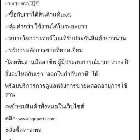
✅
IHI TURBO
🇯🇵
ซื้อกับเราได้สินค้าแท้
✅
100%
คุ้มค่ากว่า ใช้งานได้ในระยะยาว
✅
สบายใจกว่า เทอร์โบแท้รับประกันสินค้ายาวนาน
✅
บริการหลังการขายที่ยอดเยี่ยม
✅
โดยทีมงานมืออาชีพ ผู้มีประสบการณ์มากกว่า
ปี”
“
24
สั่งอะไหล่กับเรา "ออกใบกำกับภาษี" ได้
พร้อมบริการการดูแลหลังการขายตลอดอายุการใช้
งาน
เข้าชมสินค้าทั้งหมดในเว็บไซต์
⚙️
คลิก:
www.sqdparts.com
สั่งซื้อทางเพจ
⚙️