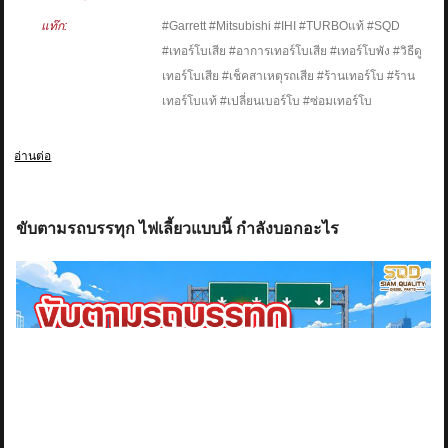
แท๊ก:
#Garrett #Mitsubishi #IHI #TURBOแท้ #SQD
#เทอร์โบเสีย #อาการเทอร์โบเสีย #เทอร์โบพัง #วิธีดู
เทอร์โบเสีย #เช็คสาเหตุรถเสีย #ร้านเทอร์โบ #ร้าน
เทอร์โบแท้ #เปลี่ยนเบอร์โบ #ซ่อมเทอร์โบ
อ่านต่อ
ขับตามรถบรรทุก ไฟเลี้ยวแบบนี้ กำลังบอกอะไร