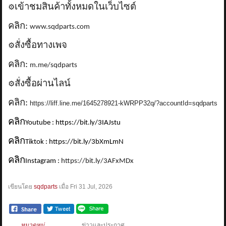
เข้าชมสินค้าทั้งหมดในเว็บไซต์
⚙️
คลิก:
www.sqdparts.com
สั่งซื้อทางเพจ
⚙️
คลิก:
m.me/sqdparts
สั่งซื้อผ่านไลน์
⚙️
คลิก:
https://liff.line.me/1645278921-kWRPP32q/?accountId=sqdparts
คลิก
Youtube : https://bit.ly/3IAJstu
คลิก
Tiktok : https://bit.ly/3bXmLmN
คลิก
Instagram :
https://bit.ly/3AFxMDx
เขียนโดย
sqdparts
เมื่อ
Fri 31 Jul, 2026
หมวดหมู่
ข่าวและประกาศ