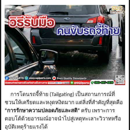
ข่าวสาร
รีวิวลูกค้า
รีวิวลูกค้า2
RETURN AND REFUND POLICY
การโดนรถจี้ท้าย (
Tailgating) เป็นสถานการณ์ที่
ชวนให้เครียดและหงุดหงิดมาก แต่สิ่งที่สำคัญที่สุดคือ
“การรักษาความปลอดภัยและสติ”
ครับ เพราะการ
ตอบโต้ด้วยอารมณ์อาจนำไปสู่เหตุทะเลาะวิวาทหรือ
อุบัติเหตุร้ายแรงได้