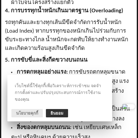
ผ้าใบจนโครงสร้างแยกตัว
4. การบรรทุกน้ำหนักเกินมาตรฐาน (Overloading)
รถทุกคันและยางทุกเส้นมีขีดจำกัดการรับน้ำหนัก
(
Load Index) หากบรรทุกของหนักเกินไปร่วมกับการ
ขับระยะทางไกล น้ำหนักจะกดทับให้ยางทำงานหนัก
และเกิดความร้อนสูงเกินขีดจำกัด
5. การขับขี่และสิ่งกีดขวางบนถนน
การตกหลุมอย่างแรง:
การขับรถตกหลุมขนาด
Curb) ด้วยความเร็วสูง แรง
ใหญ่ หรือชนขอบทาง (
เว็บไซต์นี้ใช้คุกกี้เพื่อวิเคราะห์การเข้าชม จดจำ
กระแทกอย่างกะทันหันสามารถทำให้โครงสร้าง
การตั้งค่าและปรับปรุงประสบการณ์การใช้งาน
ของคุณ
ยางขาดและระเบิดทันที
การขับเบียดขอบทาง:
ทำให้แก้มยางซึ่งเป็นส่วน
นโยบายคุกกี้
ยินยอม
ที่บางที่สุดเกิดการเสียดสีและถูจนเนื้อยางบางลง
สิ่งของตกหลุมบนถนน:
เช่น เหยียบเศษเหล็ก
ตะปู หรือหินคมๆ ด้วยความเร็วสูง