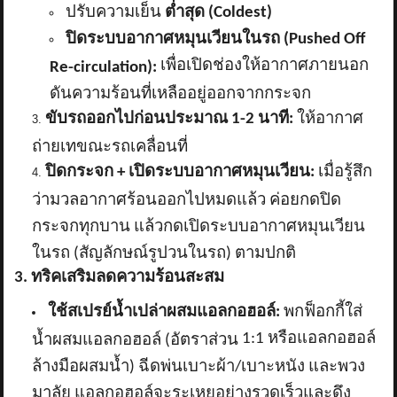
ปรับความเย็น
ต่ำสุด (
Coldest)
ปิดระบบอากาศหมุนเวียนในรถ (
Pushed Off
เพื่อเปิดช่องให้อากาศภายนอก
Re-circulation):
ดันความร้อนที่เหลืออยู่ออกจากกระจก
ขับรถออกไปก่อนประมาณ
1-2 นาที:
ให้อากาศ
ถ่ายเทขณะรถเคลื่อนที่
ปิดกระจก + เปิดระบบอากาศหมุนเวียน:
เมื่อรู้สึก
ว่ามวลอากาศร้อนออกไปหมดแล้ว ค่อยกดปิด
กระจกทุกบาน แล้วกดเปิดระบบอากาศหมุนเวียน
ในรถ (สัญลักษณ์รูปวนในรถ) ตามปกติ
3. ทริคเสริมลดความร้อนสะสม
ใช้สเปรย์น้ำเปล่าผสมแอลกอฮอล์:
พกฟ็อกกี้ใส่
1:1 หรือแอลกอฮอล์
น้ำผสมแอลกอฮอล์ (อัตราส่วน
ล้างมือผสมน้ำ) ฉีดพ่นเบาะผ้า/เบาะหนัง และพวง
มาลัย แอลกอฮอล์จะระเหยอย่างรวดเร็วและดึง