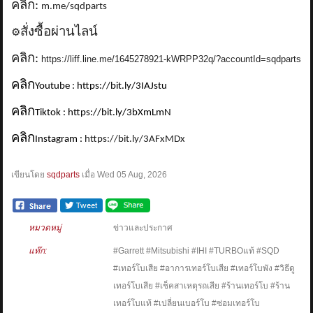
คลิก:
m.me/sqdparts
สั่งซื้อผ่านไลน์
⚙️
คลิก:
https://liff.line.me/1645278921-kWRPP32q/?accountId=sqdparts
คลิก
Youtube : https://bit.ly/3IAJstu
คลิก
Tiktok : https://bit.ly/3bXmLmN
คลิก
Instagram :
https://bit.ly/3AFxMDx
เขียนโดย
sqdparts
เมื่อ
Wed 05 Aug, 2026
หมวดหมู่
ข่าวและประกาศ
แท๊ก:
#Garrett #Mitsubishi #IHI #TURBOแท้ #SQD
#เทอร์โบเสีย #อาการเทอร์โบเสีย #เทอร์โบพัง #วิธีดู
เทอร์โบเสีย #เช็คสาเหตุรถเสีย #ร้านเทอร์โบ #ร้าน
เทอร์โบแท้ #เปลี่ยนเบอร์โบ #ซ่อมเทอร์โบ