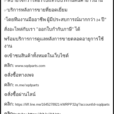
สบายใจกว่า เทอร์โบแท้รับประกันสินค้ายาวนาน
✅
บริการหลังการขายที่ยอดเยี่ยม
✅
โดยทีมงานมืออาชีพ ผู้มีประสบการณ์มากกว่า
ปี”
“
24
สั่งอะไหล่กับเรา "ออกใบกำกับภาษี" ได้
พร้อมบริการการดูแลหลังการขายตลอดอายุการใช้
งาน
เข้าชมสินค้าทั้งหมดในเว็บไซต์
⚙️
คลิก:
www.sqdparts.com
สั่งซื้อทางเพจ
⚙️
คลิก:
m.me/sqdparts
สั่งซื้อผ่านไลน์
⚙️
คลิก:
https://liff.line.me/1645278921-kWRPP32q/?accountId=sqdparts