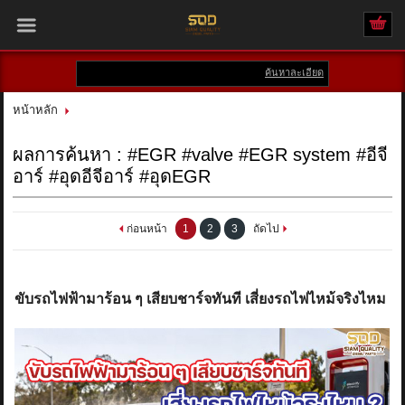
ค้นหาละเอียด
เข้าสู่ระบบ
สมัครสมาชิก
หน้าหลัก
สินค้าที่สนใจ
( 0 )
ผลการค้นหา : #EGR #valve #EGR system #อีจี
อาร์ #อุดอีจีอาร์ #อุดEGR
หน้าหลัก
สินค้า
ก่อนหน้า
1
2
3
ถัดไป
แบรนด์
ขับรถไฟฟ้ามาร้อน ๆ เสียบชาร์จทันที เสี่ยงรถไฟไหม้จริงไหม
บัญชีผู้ใช้
ติดต่อเรา