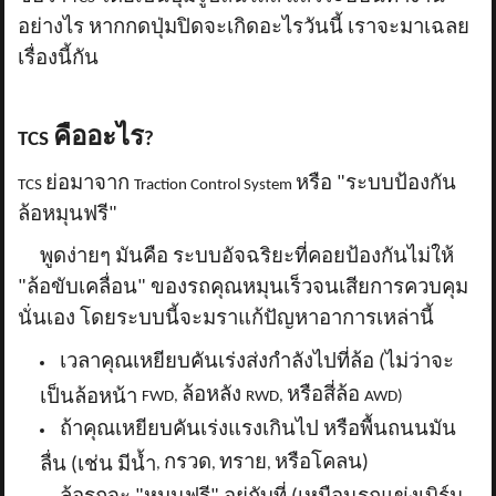
อย่างไร หากกดปุ่มปิดจะเกิดอะไรวันนี้ เราจะมาเฉลย
เรื่องนี้กัน
คืออะไร
TCS
?
ย่อมาจาก
หรือ "ระบบป้องกัน
TCS
Traction Control System
ล้อหมุนฟรี"
พูดง่ายๆ มันคือ ระบบอัจฉริยะที่คอยป้องกันไม่ให้
"ล้อขับเคลื่อน" ของรถคุณหมุนเร็วจนเสียการควบคุม
นั่นเอง โดยระบบนี้จะมราแก้ปัญหาอาการเหล่านี้
เวลาคุณเหยียบคันเร่งส่งกำลังไปที่ล้อ (ไม่ว่าจะ
ล้อหลัง
หรือสี่ล้อ
เป็นล้อหน้า
FWD,
RWD,
AWD)
ถ้าคุณเหยียบคันเร่งแรงเกินไป หรือพื้นถนนมัน
กรวด
ทราย
หรือโคลน)
ลื่น (เช่น มีน้ำ
,
,
,