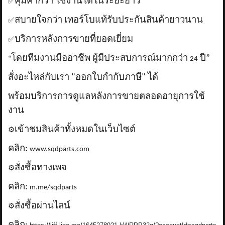
คุ้มค่ากว่า ใช้งานได้ในระยะยาว
✅
สบายใจกว่า เทอร์โบแท้รับประกันสินค้ายาวนาน
✅
บริการหลังการขายที่ยอดเยี่ยม
✅
โดยทีมงานมืออาชีพ ผู้มีประสบการณ์มากกว่า
ปี”
“
24
สั่งอะไหล่กับเรา "ออกใบกำกับภาษี" ได้
พร้อมบริการการดูแลหลังการขายตลอดอายุการใช้
งาน
เข้าชมสินค้าทั้งหมดในเว็บไซต์
⚙️
คลิก:
www.sqdparts.com
สั่งซื้อทางเพจ
⚙️
คลิก:
m.me/sqdparts
สั่งซื้อผ่านไลน์
⚙️