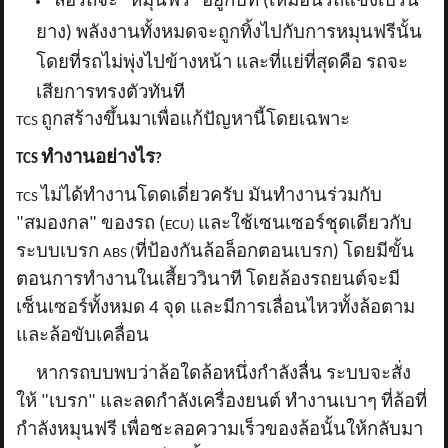
ล้อรถจะ "หมุนฟรี" อยู่กับที่ (เหมือนรถแข่งเบิร์น
ยาง) พลังงานทั้งหมดจะถูกทิ้งไปกับการหมุนฟรีนั้น
โดยที่รถไม่พุ่งไปข้างหน้า และที่แย่ที่สุดคือ รถจะ
เสียการทรงตัวทันที
ถูกสร้างขึ้นมาเพื่อแก้ปัญหานี้โดยเฉพาะ
TCS
ทำงานอย่างไร
TCS
?
ไม่ได้ทำงานโดดเดี่ยวครับ มันทำงานร่วมกับ
TCS
"สมองกล" ของรถ (
และใช้เซนเซอร์ชุดเดียวกับ
ECU)
ระบบเบรก
ที่ป้องกันล้อล็อกตอนเบรก) โดยมีขั้น
ABS (
ตอนการทำงานในเสี้ยววินาที โดยล้องรถยนต์จะมี
เซ็นเซอร์ทั้งหมด 4 จุด และมีการเลื่อนไหวทั้งล้อตาม
และล้อขับเคลื่อน
หากรถบบพบว่าล้อใดล้อหนึ่งกำลังลื่น ระบบจะสั่ง
ให้ "เบรก" และลดกำลังเครื่องยนต์ ทำงานเบาๆ ที่ล้อที่
กำลังหมุนฟรี เพื่อชะลอความเร็วของล้อนั้นให้กลับมา