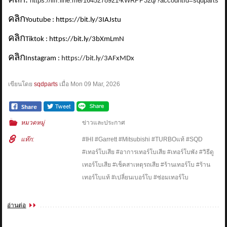
คลิก:
https://liff.line.me/1645278921-kWRPP32q/?accountId=sqdparts
คลิก
Youtube : https://bit.ly/3IAJstu
คลิก
Tiktok : https://bit.ly/3bXmLmN
คลิก
Instagram :
https://bit.ly/3AFxMDx
เขียนโดย
sqdparts
เมื่อ
Mon 09 Mar, 2026
หมวดหมู่
ข่าวและประกาศ
แท๊ก:
#IHI #Garrett #Mitsubishi #TURBOแท้ #SQD
#เทอร์โบเสีย #อาการเทอร์โบเสีย #เทอร์โบพัง #วิธีดู
เทอร์โบเสีย #เช็คสาเหตุรถเสีย #ร้านเทอร์โบ #ร้าน
เทอร์โบแท้ #เปลี่ยนเบอร์โบ #ซ่อมเทอร์โบ
อ่านต่อ