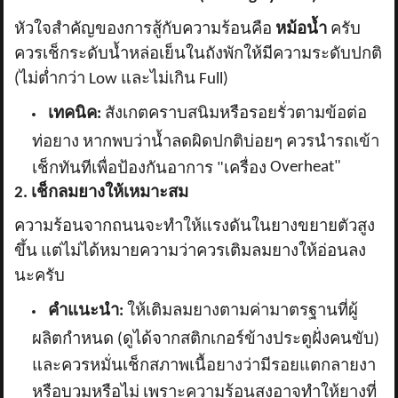
หัวใจสำคัญของการสู้กับความร้อนคือ
หม้อน้ำ
ครับ
ควรเช็กระดับน้ำหล่อเย็นในถังพักให้มีความระดับปกติ
(ไม่ต่ำกว่า
Low และไม่เกิน Full)
เทคนิค:
สังเกตคราบสนิมหรือรอยรั่วตามข้อต่อ
ท่อยาง หากพบว่าน้ำลดผิดปกติบ่อยๆ ควรนำรถเข้า
Overheat"
เช็กทันทีเพื่อป้องกันอาการ "เครื่อง
2. เช็กลมยางให้เหมาะสม
ความร้อนจากถนนจะทำให้แรงดันในยางขยายตัวสูง
ขึ้น แต่ไม่ได้หมายความว่าควรเติมลมยางให้อ่อนลง
นะครับ
คำแนะนำ:
ให้เติมลมยางตามค่ามาตรฐานที่ผู้
ผลิตกำหนด (ดูได้จากสติกเกอร์ข้างประตูฝั่งคนขับ)
และควรหมั่นเช็กสภาพเนื้อยางว่ามีรอยแตกลายงา
หรือบวมหรือไม่ เพราะความร้อนสูงอาจทำให้ยางที่