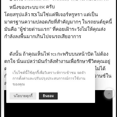
ครับ
หนึ่งของระบบ
ESC
โดยสรุปแล้ว
ไม่ใช่แค่ฟีเจอร์หรูหรา แต่เป็น
TCS
มาตรฐานความปลอดภัยที่สำคัญมากๆ ในรถยนต์ยุคนี้
มันคือ "ผู้ช่วยด่านแรก" ที่คอยเฝ้าระวังไม่ให้คุณส่ง
กำลังลงพื้นมากเกินไปจนรถเสียอาการ
ดังนั้น ถ้าคุณเห็นไฟ
กะพริบบนหน้าปัด ไม่ต้อง
TCS
ตกใจ นั่นแปลว่ามันกำลังทำงานเพื่อรักษาชีวิตคุณอยู่
ครับ! และอย่าเผลอไปกด "
เล่น ถ้าคุณไม่ได้
TCS OFF"
เว็บไซต์นี้ใช้คุกกี้เพื่อวิเคราะห์การเข้าชม จดจำ
กำลังติดหล่มโคลน หรืออยากจะขับแบบแอดวานซ์ใน
การตั้งค่าและปรับปรุงประสบการณ์การใช้งาน
สนามแข่งนะครับ!
ของคุณ
นโยบายคุกกี้
ยินยอม