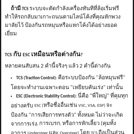
ถ้ามี
ระบบจะตัดกำลังเครื่องทันทีที่ล้อเริ่มฟรี
TCS
ทำให้รถกลับมาเกาะถนนตามไลน์โค้งที่คุณหักพวง
มาลัยไว้ ป้องกันรถหมุนหรือแหกโค้งได้อย่างยอด
เยี่ยม
กับ
เหมือนหรือต่างกัน
TCS
ESC
?
หลายคนสับสน 2 คำนี้จริงๆ แล้ว 2 คำนี้ต่างกัน
คือระบบป้องกัน "ล้อหมุนฟรี"
TCS (Traction Control)
:
โดยจะทำงานเฉพาะตอน "เหยียบคันเร่ง" เท่านั้น
นี่คือ "พี่ใหญ่" ที่คุมทุก
ESC (Electronic Stability Control)
:
หรือชื่ออื่นเช่น
จะ
อย่างครับ
ESC (
VSC, VSA, ESP)
ป้องกัน "การเสียการทรงตัว" ทั้งหมด ไม่ว่าจะเกิด
การเบรก
หรือการหักเลี้ยว (คุมทั้ง
จากการเร่ง
,
,
และ
โดย
ถือเป็นส่วน
อาการ
Understeer
Oversteer)
TCS