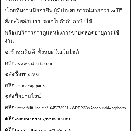
✅
โดยทีมงานมืออาชีพ ผู้มีประสบการณ์มากกว่า
ปี”
“
24
สั่งอะไหล่กับเรา "ออกใบกำกับภาษี" ได้
พร้อมบริการการดูแลหลังการขายตลอดอายุการใช้
งาน
เข้าชมสินค้าทั้งหมดในเว็บไซต์
⚙️
คลิก:
www.sqdparts.com
สั่งซื้อทางเพจ
⚙️
คลิก:
m.me/sqdparts
สั่งซื้อผ่านไลน์
⚙️
คลิก:
https://liff.line.me/1645278921-kWRPP32q/?accountId=sqdparts
คลิก
Youtube : https://bit.ly/3IAJstu
คลิก
Tiktok : https://bit.ly/3bXmLmN