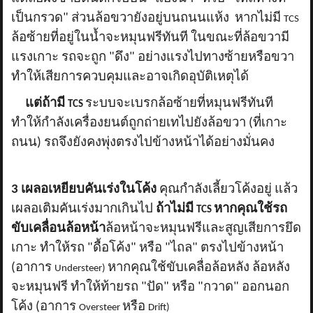
เป็นกรวด" ส่วนล้อขวายังอยู่บนถนนแห้ง หากไม่มี
TCS
ล้อซ้ายที่อยู่ในน้ำจะหมุนฟรีทันที ในขณะที่ล้อขวามี
แรงเกาะ รถจะถูก "ดึง" อย่างแรงไปทางซ้ายหรือขวา
ทำให้เสียการควบคุมและอาจเกิดอุบัติเหตุได้
แต่ถ้ามี
ระบบจะเบรกล้อซ้ายที่หมุนฟรีทันที
TCS
ทำให้กำลังเครื่องยนต์ถูกถ่ายเทไปยังล้อขวา (ที่เกาะ
ถนน) รถจึงยังคงพุ่งตรงไปข้างหน้าได้อย่างมั่นคง
3 เผลอเหยียบคันเร่งในโค้ง
คุณกำลังเลี้ยวโค้งอยู่ แล้ว
เผลอเติมคันเร่งมากเกินไป
ถ้าไม่มี
หากคุณใช้รถ
TCS
ขับเคลื่อนล้อหน้า
ล้อหน้าจะหมุนฟรีและสูญเสียการยึด
เกาะ ทำให้รถ "ดื้อโค้ง" หรือ "ไถล" ตรงไปข้างหน้า
(อาการ
หากคุณใช้ขับเคลื่อล้อหลัง ล้อหลัง
Understeer)
จะหมุนฟรี ทำให้ท้ายรถ "ปัด" หรือ "กวาด" ออกนอก
โค้ง (อาการ
หรือ
Oversteer
Drift)