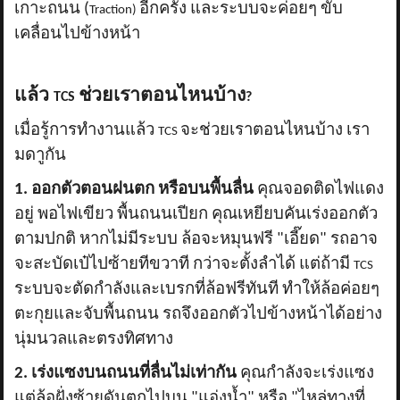
เกาะถนน (
อีกครั้ง และระบบจะค่อยๆ ขับ
Traction)
เคลื่อนไปข้างหน้า
แล้ว
ช่วยเราตอนไหนบ้าง
TCS
?
เมื่อรู้การทำงานแล้ว
จะช่วยเราตอนไหนบ้าง เรา
TCS
มดาูกัน
1. ออกตัวตอนฝนตก หรือบนพื้นลื่น
คุณจอดติดไฟแดง
อยู่ พอไฟเขียว พื้นถนนเปียก คุณเหยียบคันเร่งออกตัว
ตามปกติ หากไม่มีระบบ ล้อจะหมุนฟรี "เอี๊ยด" รถอาจ
จะสะบัดเป๋ไปซ้ายทีขวาที กว่าจะตั้งลำได้ แต่ถ้ามี
TCS
ระบบจะตัดกำลังและเบรกที่ล้อฟรีทันที ทำให้ล้อค่อยๆ
ตะกุยและจับพื้นถนน รถจึงออกตัวไปข้างหน้าได้อย่าง
นุ่มนวลและตรงทิศทาง
2. เร่งแซงบนถนนที่ลื่นไม่เท่ากัน
คุณกำลังจะเร่งแซง
แต่ล้อฝั่งซ้ายดันตกไปบน "แอ่งน้ำ" หรือ "ไหล่ทางที่