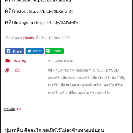
คลิก
Youtube : https://bit.ly/3IAJstu
คลิก
Tiktok : https://bit.ly/3bXmLmN
คลิก
Instagram :
https://bit.ly/3AFxMDx
เขียนโดย
sqdparts
เมื่อ
Tue 18 Nov, 2025
หมวดหมู่
ข่าวและประกาศ
แท๊ก:
#IHI #Garrett #Mitsubishi #TURBOแท้ #SQD
#เทอร์โบเสีย #อาการเทอร์โบเสีย #เทอร์โบพัง #วิธีดู
เทอร์โบเสีย #เช็คสาเหตุรถเสีย #ร้านเทอร์โบ #ร้าน
เทอร์โบแท้ #เปลี่ยนเบอร์โบ #ซ่อมเทอร์โบ
อ่านต่อ
ปุ่มรถลื่น คืออะไร กดเปิดไว้ไม่ลงข้างทางแน่นอน