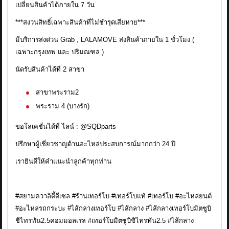
เปลี่ยนสินค้าได้ภายใน 7 วัน
***สงวนสิทธิ์เฉพาะสินค้าที่ไม่ชำรุดเสียหาย***
มีบริการส่งด่วน Grab , LALAMOVE ส่งสินค้าภายใน 1 ชั่วโมง (
เฉพาะกรุงเทพ และ ปริมณฑล )
นัดรับสินค้าได้ที่ 2 สาขา
สาขาพระราม2
พระราม 4 (บางรัก)
ขอโลเคชั่นได้ที่ ไลน์ : @SQDparts
ปรึกษาผู้เชี่ยวชาญด้านอะไหล่ประสบการณ์มากกว่า 24 ปี
เรายินดีให้คำแนะนำลูกค้าทุกท่าน
#สยามควาลิตี้ดีเซล #ร้านเทอร์โบ #เทอร์โบแท้ #เทอร์โบ #อะไหล่ยนต์
#อะไหล่รถกระบะ #ไส้กลางเทอร์โบ #ไส้กลาง #ไส้กลางเทอร์โบมิตซูบิ
ชิไทรทัน2.5คอมมอลเรล #เทอร์โบมิตซูบิชิไทรทัน2.5 #ไส้กลาง