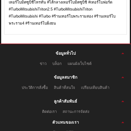
เทอร์โบมิตซูบิชิไทรทัน #ไส้กลางเทอร์โบมิตซูบิชิ #เทอร์โบฟอร์ด
#TurboMitsubishiTriton2.5 #TurboMitsubishiTriton
#TurboMitsubishi #Turbo #ร้านเทอร์โบพระรามสอง #ร้านเทอร์โบ
พระราม4 #ร้านเทอร์โบฝั่งธน
ข้อมูลทั่วไป
ข่าว
บล็อก
แผนผังเว็บไซต์
ข้อมูลสมาชิก
ประวัติการสั่งซื้อ
สินค้าที่สนใจ
เปรียบเทียบสินค้า
ลูกค้าสัมพันธ์
ติดต่อเรา
สถานะการจัดส่ง
ตัวแทนของเรา