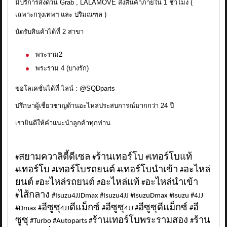
มีบริการส่งด่วน Grab , LALAMOVE ส่งสินค้าภายใน 1 ชั่วโมง (
เฉพาะกรุงเทพฯ และ ปริมณฑล )
นัดรับสินค้าได้ที่ 2 สาขา
พระราม2
พระราม 4 (บางรัก)
ขอโลเคชั่นได้ที่ ไลน์ : @SQDparts
ปรึกษาผู้เชี่ยวชาญด้านอะไหล่ประสบการณ์มากกว่า 24 ปี
เรายินดีให้คำแนะนำลูกค้าทุกท่าน
สยามควาลิตี้ดีเซล
ร้านเทอร์โบ
เทอร์โบแท้
#
#
#
เทอร์โบ
เทอร์โบรถยนต์
เทอร์โบนำเข้า
อะไหล่
#
#
#
#
ยนต์
อะไหล่รถยนต์
อะไหล่แท้
อะไหล่นำเข้า
#
#
#
ไส้กลาง
#
#Isuzu4JJDmax #Isuzu4JJ #IsuzuDmax #Isuzu #4JJ
อีซูซุ
ดีแม็กซ์
อีซูซุ
อีซูซุดีแม็กซ์
อี
#Dmax #
4JJ
#
4JJ #
#
ซูซุ
ร้านเทอร์โบพระรามสอง
ร้าน
#Turbo #Autoparts #
#