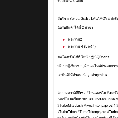
รับประกัน 3 เดือน
มีบริการส่งด่วน Grab , LALAMOVE ส่งส
นัดรับสินค้าได้ที่ 2 สาขา
พระราม2
พระราม 4 (บางรัก)
ขอโลเคชั่นได้ที่ ไลน์ : @SQDparts
ปรึกษาผู้เชี่ยวชาญด้านอะไหล่ประสบการณ
เรายินดีให้คำแนะนำลูกค้าทุกท่าน
#สยามควาลิตี้ดีเซล #ร้านเทอร์โบ #เทอร
เทอร์โบ #ครีบแปรผัน #TurboMitsubishiM
#TurboMitsubishiMivecTritonpajero2.4 
#TurboTriton #TurboTritonpajero #Turbo