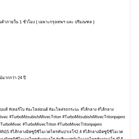
ินค้าภายใน 1 ชั่วโมง ( เฉพาะกรุงเทพฯ และ ปริมณฑล )
์มากกว่า 24 ปี
์โบแท้ #เทอร์โบ #อะไหล่ยนต์ #อะไหล่รถกระบะ #ไส้กลาง #ไส้กลาง
ivec #TurboMitsubishiMivecTriton #TurboMitsubishiMivecTritonpajero
#TurboMivec #TurboMivecTriton #TurboMivecTritonpajero
4N15 #ไส้กลางมิตซูบิชิไมเวคไทรทันปาเจโร่2.4 #ไส้กลางมิตซูบิชิไมเวค