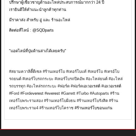
ปรึกษาผู้เชี่ยวชาญด้านอะไหล่ประสบการณ์มากกว่า 24 ปี
เรายินดีให้คำแนะนำลูกค้าทุกท่าน
มีราคาส่ง สำหรับ อู่ และ ร้านอะไหล่
ติดต่อที่ไลน์ : @SQDparts
"แอดไลน์ที่ปุ่มด้านล่างได้เลยครับ"
#สยามควาลิตี้ดีเซล
#ร้านเทอร์โบ
#เทอร์โบแท้
#เทอร์โบ
#เทรอ์โบ
รถยนต์
#เทอร์โบรถกระบะ
#เทอร์โบรถปิคอัพ
#อะไหล่ยนต์
#อะไหล่
รถบรรทุก
#อะไหล่รถกระบะ
#ฟอร์ด
#ฟอร์ดเ
อเวอเรสต์
#
เ
อเวอเรสต์
#Ford
#Forde
verest
#
e
verest
#Garrett
#Turbo
#Autoparts
#ร้าน
เทอร์โบพระรามสอง
#ร้านเทอร์โบฝั่งธน
#ร้านเทอร์โบรังสิต
#ร้าน
เทอร์โบพระราม4
#ร้านเทอร์โบโคราช
#ร้านเทอร์โบขอนแก่น