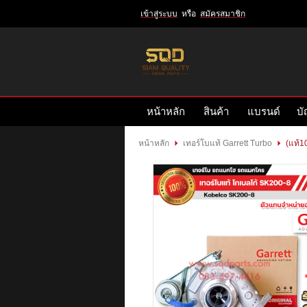
เข้าสู่ระบบ
หรือ
สมัครสมาชิก
เข้าสู่
ระบบ
หรือ
สมัคร
หน้าหลัก
สินค้า
แบรนด์
บั
สมาชิก
สินค้าที่สนใจ
( 0 )
หน้าหลัก
เทอร์โบแท้ Garrett Turbo
(แท้1
หน้าหลัก
สินค้า
แบรนด์
บัญชีผู้ใช้
ติดต่อเรา
ข่าวสาร
รีวิวลูกค้า
รีวิวลูกค้า2
RETURN AND REFUND POLICY