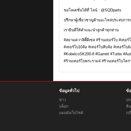
ขอโลเคชั่นได้ที่ ไลน์ : @SQDparts
ปรึกษาผู้เชี่ยวชาญด้านอะไหล่ประสบการณ
เรายินดีให้คำแนะนำลูกค้าทุกท่าน
#สยามควาลิตี้ดีเซล #ร้านเทอร์โบ #เทอร
#เทอร์โบ10ล้อ #เทอร์โบสิบล้อ #เทอร์โ
#KobelcoSK200-8 #Garrett #Turbo #Auto
#ร้านเทอร์โบพระราม4 #ร้านเทอร์โบโคร
ข้อมูลทั่วไป
ข้
ข่าว
ประ
บล็อก
สิน
แผนผังเว็บไซต์
เปร