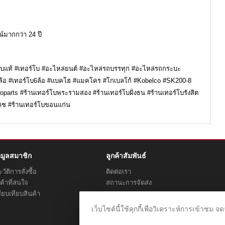
์มากกว่า 24 ปี
์โบแท้ #เทอร์โบ #อะไหล่ยนต์ #อะไหล่รถบรรทุก #อะไหล่รถกระบะ
บ6ล้อ #เทอร์โบ6ล้อ #แบคโฮ #แมคโคร #โกเบลโก้ #Kobelco #SK200-8
parts #ร้านเทอร์โบพระรามสอง #ร้านเทอร์โบฝั่งธน #ร้านเทอร์โบรังสิต
าช #ร้านเทอร์โบขอนแก่น
อมูลสมาชิก
ลูกค้าสัมพันธ์
วัติการสั่งซื้อ
ติดต่อเรา
ค้าที่สนใจ
สถานะการจัดส่ง
ียบเทียบสินค้า
ตัวแทนของเรา
เว็บไซต์นี้ใช้คุกกี้เพื่อวิเคราะห์การเข้า
ตัวแทน Affiliate