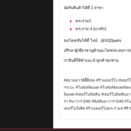
นัดรับสินค้าได้ที่ 2 สาขา
พระราม2
พระราม 4 (บางรัก)
ขอโลเคชั่นได้ที่ ไลน์ : @SQDparts
ปรึกษาผู้เชี่ยวชาญด้านอะไหล่ประสบการณ
เรายินดีให้คำแนะนำลูกค้าทุกท่าน
#สยามควาลิตี้ดีเซล
#ร้านเทอร์โบ
#เทอร์
กระบะ
#TurboNissan
#TurboNissanNav
บิลเลต
#เทอร์โบนิสสัน
#เทอร์โบนิสสันนา
ร่า
#นาวาร่าD40
#นิสสันนาวาร่าD40
#Tu
เทอร์โบรังสิต
#ร้านเทอร์โบพระราม4
#ร้