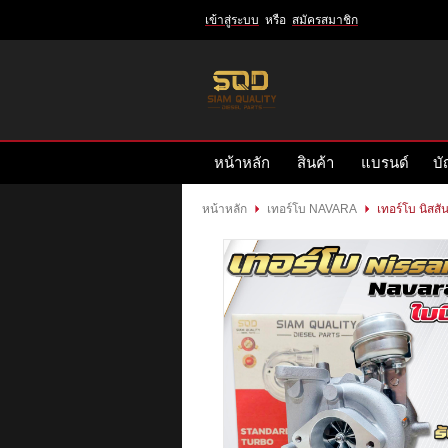
เข้าสู่ระบบ
หรือ
สมัครสมาชิก
เข้าสู่
ระบบ
หรือ
สมัคร
หน้าหลัก
สินค้า
แบรนด์
บั
สมาชิก
สินค้าที่สนใจ
( 0 )
หน้าหลัก
เทอร์โบ NAVARA
เทอร์โบ นิสส
หน้าหลัก
สินค้า
แบรนด์
บัญชีผู้ใช้
ติดต่อเรา
ข่าวสาร
รีวิวลูกค้า
รีวิวลูกค้า2
RETURN AND REFUND POLICY