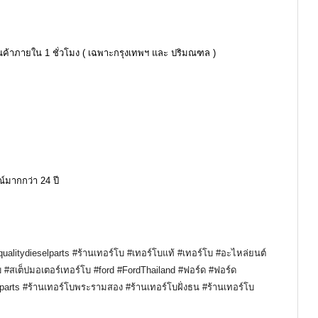
ินค้าภายใน 1 ชั่วโมง ( เฉพาะกรุงเทพฯ และ ปริมณฑล )
์มากกว่า 24 ปี
ualitydieselparts
#ร้านเทอร์โบ
#เทอร์โบแท้
#เทอร์โบ
#อะไหล่ยนต์
บ
#สเต็ปมอเตอร์เทอร์โบ
#ford
#FordThailand
#ฟอร์ด
#ฟอร์ด
parts
#ร้านเทอร์โบพระรามสอง
#ร้านเทอร์โบฝั่งธน
#ร้านเทอร์โบ