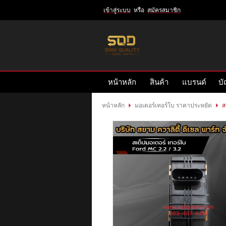
เข้าสู่ระบบ
หรือ
สมัครสมาชิก
เข้าสู่
ระบบ
หรือ
สมัคร
หน้าหลัก
สินค้า
แบรนด์
บั
สมาชิก
สินค้าที่สนใจ
( 0 )
หน้าหลัก
มอเตอร์เทอร์โบ ราคาประหยัด
ส
หน้าหลัก
สินค้า
แบรนด์
บัญชีผู้ใช้
ติดต่อเรา
ข่าวสาร
รีวิวลูกค้า
รีวิวลูกค้า2
RETURN AND REFUND POLICY