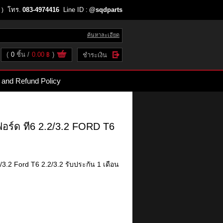
โทร.
083-4974416
Line ID :
@sqdparts
 )
ค้นหาละเอียด
(
0
ชิ้น
0.00 ฿
)
ชำระเงิน
 and Refund Policy
ฟอร์ด ที6 2.2/3.2 FORD T6
2/3.2 Ford T6 2.2/3.2 รับประกัน 1 เดือน