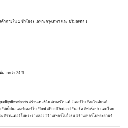
ินค้าภายใน 1 ชั่วโมง ( เฉพาะกรุงเทพฯ และ ปริมณฑล )
์มากกว่า 24 ปี
ualitydieselparts
#ร้านเทอร์โบ
#เทอร์โบแท้
#เทอร์โบ
#อะไหล่ยนต์
บ
#สเต็ปมอเตอร์เทอร์โบ
#ford
#FordThailand
#ฟอร์ด
#ฟอร์ดประเทศไทย
ts
#ร้านเทอร์โบพระรามสอง
#ร้านเทอร์โบฝั่งธน
#ร้านเทอร์โบพระราม4