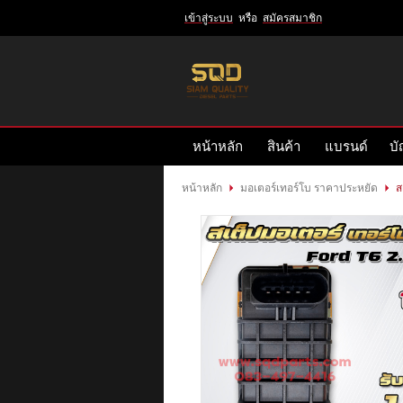
เข้าสู่ระบบ
หรือ
สมัครสมาชิก
เข้าสู่
ระบบ
หรือ
สมัคร
หน้าหลัก
สินค้า
แบรนด์
บั
สมาชิก
สินค้าที่สนใจ
( 0 )
หน้าหลัก
มอเตอร์เทอร์โบ ราคาประหยัด
ส
หน้าหลัก
สินค้า
แบรนด์
บัญชีผู้ใช้
ติดต่อเรา
ข่าวสาร
รีวิวลูกค้า
รีวิวลูกค้า2
RETURN AND REFUND POLICY