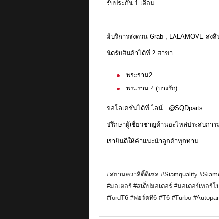
รับประกัน 1 เดือน
มีบริการส่งด่วน Grab , LALAMOVE ส่งส
นัดรับสินค้าได้ที่ 2 สาขา
พระราม2
พระราม 4 (บางรัก)
ขอโลเคชั่นได้ที่ ไลน์ : @SQDparts
ปรึกษาผู้เชี่ยวชาญด้านอะไหล่ประสบการณ
เรายินดีให้คำแนะนำลูกค้าทุกท่าน
#สยามควาลิตี้ดีเซล
#Siamquality
#Siamq
#มอเตอร์
#สเต็ปมอเตอร์
#มอเตอร์เทอร์โ
#fordT6
#ฟอร์ดที6
#T6
#Turbo
#Autopar