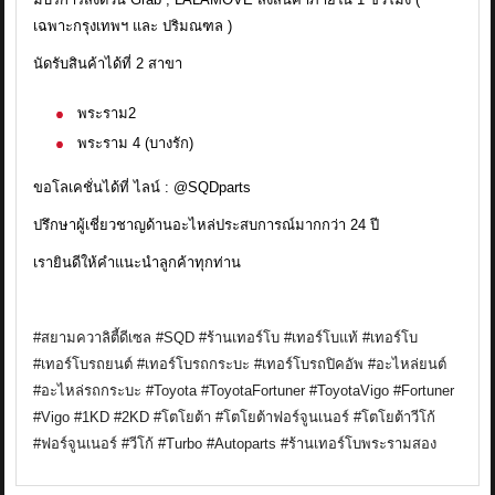
เฉพาะกรุงเทพฯ และ ปริมณฑล )
นัดรับสินค้าได้ที่ 2 สาขา
พระราม2
พระราม 4 (บางรัก)
ขอโลเคชั่นได้ที่ ไลน์ : @SQDparts
ปรึกษาผู้เชี่ยวชาญด้านอะไหล่ประสบการณ์มากกว่า 24 ปี
เรายินดีให้คำแนะนำลูกค้าทุกท่าน
#สยามควาลิตี้ดีเซล #SQD #ร้านเทอร์โบ #เทอร์โบแท้ #เทอร์โบ
#เทอร์โบรถยนต์ #เทอร์โบรถกระบะ #เทอร์โบรถปิคอัพ #อะไหล่ยนต์
#อะไหล่รถกระบะ #Toyota #ToyotaFortuner #ToyotaVigo #Fortuner
#Vigo #1KD #2KD #โตโยต้า #โตโยต้าฟอร์จูนเนอร์ #โตโยต้าวีโก้
#ฟอร์จูนเนอร์ #วีโก้ #Turbo #Autoparts #ร้านเทอร์โบพระรามสอง